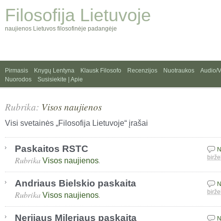
Filosofija Lietuvoje
naujienos Lietuvos filosofinėje padangėje
Pirmasis
Knygų Lentyna
Klausk Filosofo
Recenzijos
Nuotraukos
Audio/
Nuorodos
Susisiekite | Apie
Rubrika:
Visos naujienos
Visi svetainės „Filosofija Lietuvoje“ įrašai
Paskaitos RSTC
N
Rubrika
.
birže
Visos naujienos
Andriaus Bielskio paskaita
N
Rubrika
.
birže
Visos naujienos
Nerijaus Mileriaus paskaita
N