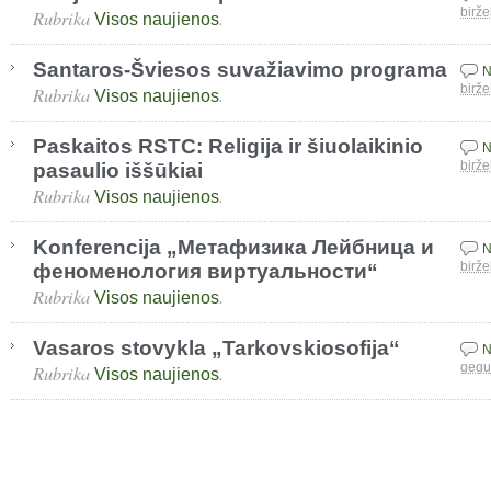
Rubrika
.
birže
Visos naujienos
Santaros-Šviesos suvažiavimo programa
N
Rubrika
.
birže
Visos naujienos
Paskaitos RSTC: Religija ir šiuolaikinio
N
pasaulio iššūkiai
birže
Rubrika
.
Visos naujienos
Konferencija „Метафизика Лейбница и
N
феноменология виртуальности“
birže
Rubrika
.
Visos naujienos
Vasaros stovykla „Tarkovskiosofija“
N
Rubrika
.
gegu
Visos naujienos