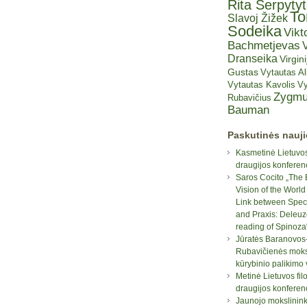
Rita Šerpyty
T
Slavoj Žižek
Sodeika
Vikt
Bachmetjevas
V
Dranseika
Virgini
Gustas
Vytautas A
Vytautas Kavolis
Vy
Zygmu
Rubavičius
Bauman
Paskutinės nauj
Kasmetinė Lietuvos
draugijos konferen
Saros Cocito „The 
Vision of the World
Link between Spec
and Praxis: Deleuz
reading of Spinoza
Jūratės Baranovos
Rubavičienės moksl
kūrybinio palikimo
Metinė Lietuvos fil
draugijos konferen
Jaunojo mokslinin