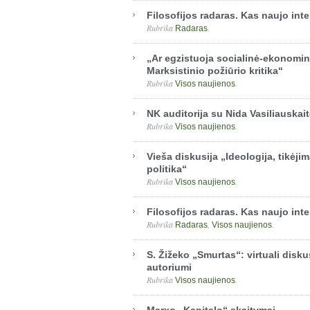
Filosofijos radaras. Kas naujo int
Rubrika
.
Radaras
„Ar egzistuoja socialinė-ekonomin
Marksistinio požiūrio kritika“
Rubrika
.
Visos naujienos
NK auditorija su Nida Vasiliauskai
Rubrika
.
Visos naujienos
Vieša diskusija „Ideologija, tikėjim
politika“
Rubrika
.
Visos naujienos
Filosofijos radaras. Kas naujo int
Rubrika
,
.
Radaras
Visos naujienos
S. Žižeko „Smurtas“: virtuali disk
autoriumi
Rubrika
.
Visos naujienos