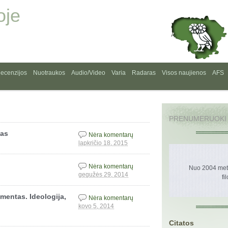
oje
ecenzijos
Nuotraukos
Audio/Video
Varia
Radaras
Visos naujienos
AFS
PRENUMERUOKI
mas
Nėra komentarų
lapkričio 18, 2015
Nėra komentarų
Nuo 2004 metų
gegužės 29, 2014
fi
mentas. Ideologija,
Nėra komentarų
kovo 5, 2014
Citatos