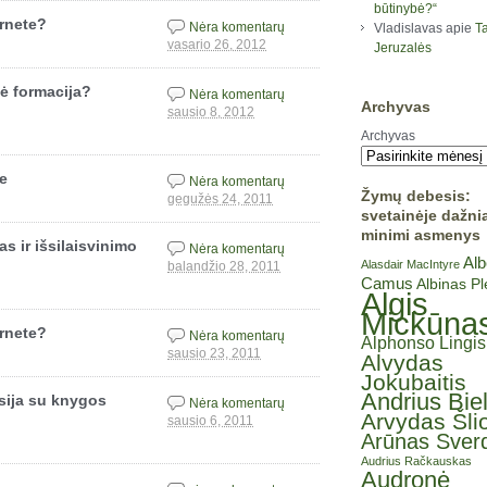
būtinybė?“
ernete?
Nėra komentarų
Vladislavas
apie
Ta
vasario 26, 2012
Jeruzalės
ė formacija?
Nėra komentarų
Archyvas
sausio 8, 2012
Archyvas
te
Nėra komentarų
Žymų debesis:
gegužės 24, 2011
svetainėje dažni
minimi asmenys
as ir išsilaisvinimo
Nėra komentarų
Alb
Alasdair MacIntyre
balandžio 28, 2011
Camus
Albinas P
Algis
Mickūna
ernete?
Nėra komentarų
Alphonso Lingis
sausio 23, 2011
Alvydas
Jokubaitis
Andrius Bie
usija su knygos
Nėra komentarų
Arvydas Šli
sausio 6, 2011
Arūnas Sverd
Audrius Račkauskas
Audronė