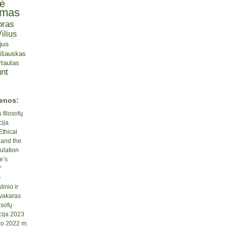
tė
omas
oras
ilius
jus
lišauskas
tautas
nt
ienos:
 filosofų
cija
Ethical
 and the
ulation
e’s
“
-
inio ir
 vakaras
osofų
cija 2023
ko 2022 m.