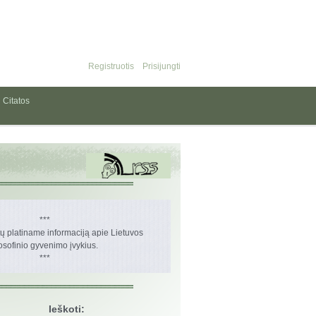
Registruotis
Prisijungti
Citatos
***
 platiname informaciją apie Lietuvos
losofinio gyvenimo įvykius.
***
Ieškoti: