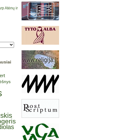
rp Atėnų ir
ausiai
ert
lėšnys
s
lskis
ogeris
iolas