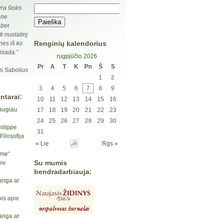
yra šioks
 ne
 bet
i nuolatinį
Renginių kalendorius
 nes iš ko
visada.”
rugpjūčio 2026
Pr
A
T
K
Pn
Š
S
as Sabolius
1
2
3
4
5
6
7
8
9
ntarai:
10
11
12
13
14
15
16
augiau
17
18
19
20
21
22
23
24
25
26
27
28
29
30
hilippe
31
ilosofija
« Lie
Rgs »
yme“
Su mumis
ie
bendradarbiauja:
anga ar
is
apie
anga ar