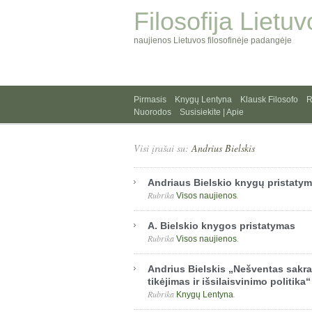
Filosofija Lietuv
naujienos Lietuvos filosofinėje padangėje
Pirmasis
Knygų Lentyna
Klausk Filosofo
R
Nuorodos
Susisiekite | Apie
Visi įrašai su:
Andrius Bielskis
Andriaus Bielskio knygų pristaty
Rubrika
.
Visos naujienos
A. Bielskio knygos pristatymas
Rubrika
.
Visos naujienos
Andrius Bielskis „Nešventas sakra
tikėjimas ir išsilaisvinimo politika“
Rubrika
.
Knygų Lentyna