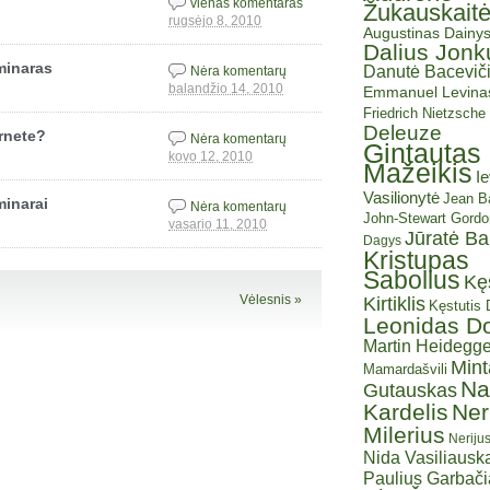
vienas komentaras
Žukauskait
rugsėjo 8, 2010
Augustinas Dainy
Dalius Jonk
eminaras
Danutė Baceviči
Nėra komentarų
balandžio 14, 2010
Emmanuel Levina
Friedrich Nietzsche
Deleuze
ernete?
Nėra komentarų
Gintautas
kovo 12, 2010
Mažeikis
I
Vasilionytė
Jean Ba
minarai
Nėra komentarų
John-Stewart Gordo
vasario 11, 2010
Jūratė B
Dagys
Kristupas
Sabolius
Kę
Vėlesnis »
Kirtiklis
Kęstutis
Leonidas D
Martin Heidegge
Mint
Mamardašvili
Na
Gutauskas
Kardelis
Ner
Milerius
Neriju
Nida Vasiliauska
Paulius Garbač