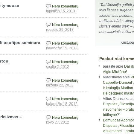
“Tad filosofija galbūt 
aitymuose
Nėra komentarų
toks šansas sugebėti
lapkričio 15, 2013
akademiniu požiūriu,
radikaliu būdu skiepyt
Nėra komentarų
išsilaisvinimo siekį –
rugsėjo 29, 2013
nors laisvintis reikia 
filosofijos seminare
Kristup
Nėra komentarų
balandžio 19, 2013
Paskutiniai kome
eton
Nėra komentarų
paraste
apie
Dar d
spalio 2, 2012
Algio Mickūno!
Vladislavas
apie
P
Nėra komentarų
Cappelle-Dumont „F
birželio 22, 2012
ir teologija Martino
Heideggerio mąst
Vilius Dranseika
ap
Nėra komentarų
balandžio 18, 2012
Disputas „Filosofija
visuomenei – prab
būtinybė?“
arksizmas –
Nėra komentarų
Edmundas Adomon
kovo 27, 2012
Disputas „Filosofija
visuomenei – prab