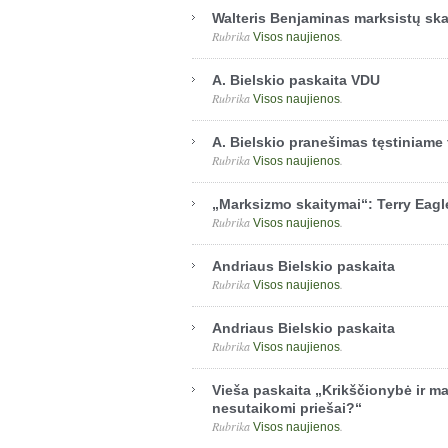
Walteris Benjaminas marksistų sk
Rubrika
.
Visos naujienos
A. Bielskio paskaita VDU
Rubrika
.
Visos naujienos
A. Bielskio pranešimas tęstiniame 
Rubrika
.
Visos naujienos
„Marksizmo skaitymai“: Terry Eagl
Rubrika
.
Visos naujienos
Andriaus Bielskio paskaita
Rubrika
.
Visos naujienos
Andriaus Bielskio paskaita
Rubrika
.
Visos naujienos
Vieša paskaita „Krikščionybė ir m
nesutaikomi priešai?“
Rubrika
.
Visos naujienos