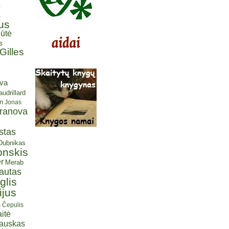
ė
s
us
ūtė
s
Gilles
eva
udrillard
n
Jonas
aranova
stas
 Dubnikas
onskis
r
Merab
autas
glis
ijus
s Čepulis
itė
iauskas