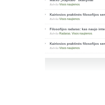
Marxo „Kapitalo“ skaitymai
Rubrika
.
Visos naujienos
Kairiosios praktinės filosofijos s
Rubrika
.
Visos naujienos
Filosofijos radaras: kas naujo int
Rubrika
,
.
Radaras
Visos naujienos
Kairiosios praktinės filosofijos se
Rubrika
.
Visos naujienos