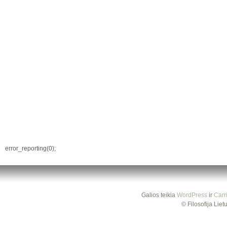
error_reporting(0);
Galios teikia
WordPress
ir
Carr
© Filosofija Lie