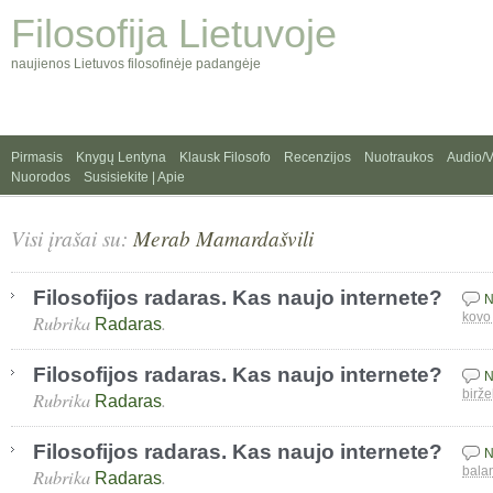
Filosofija Lietuvoje
naujienos Lietuvos filosofinėje padangėje
Pirmasis
Knygų Lentyna
Klausk Filosofo
Recenzijos
Nuotraukos
Audio/
Nuorodos
Susisiekite | Apie
Visi įrašai su:
Merab Mamardašvili
Filosofijos radaras. Kas naujo internete?
N
Rubrika
.
kovo
Radaras
Filosofijos radaras. Kas naujo internete?
N
Rubrika
.
birže
Radaras
Filosofijos radaras. Kas naujo internete?
N
Rubrika
.
bala
Radaras