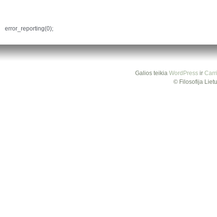
error_reporting(0);
Galios teikia
WordPress
ir
Carr
© Filosofija Lie