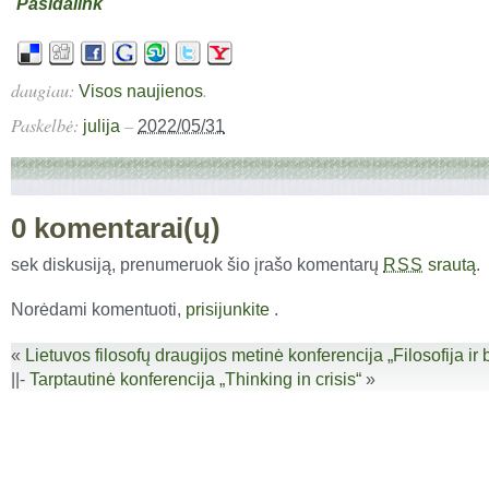
Pasidalink
daugiau:
.
Visos naujienos
Paskelbė:
–
julija
2022/05/31
0 komentarai(ų)
sek diskusiją, prenumeruok šio įrašo komentarų
srautą
.
RSS
Norėdami komentuoti,
prisijunkite
.
«
Lietuvos filosofų draugijos metinė konferencija „Filosofija 
||-
Tarptautinė konferencija „Thinking in crisis“
»