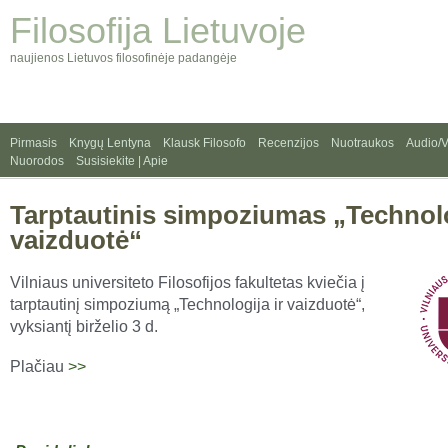
Filosofija Lietuvoje
naujienos Lietuvos filosofinėje padangėje
Pirmasis
Knygų Lentyna
Klausk Filosofo
Recenzijos
Nuotraukos
Audio/
Nuorodos
Susisiekite | Apie
Tarptautinis simpoziumas „Technolo
vaizduotė“
Vilniaus universiteto Filosofijos fakultetas kviečia į
tarptautinį simpoziumą „Technologija ir vaizduotė“,
vyksiantį birželio 3 d.
Plačiau
>>