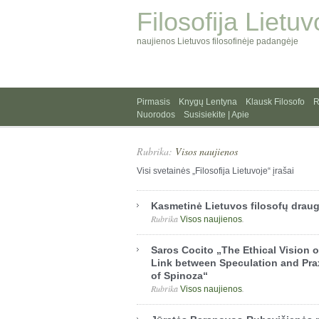
Filosofija Lietuv
naujienos Lietuvos filosofinėje padangėje
Pirmasis
Knygų Lentyna
Klausk Filosofo
R
Nuorodos
Susisiekite | Apie
Rubrika:
Visos naujienos
Visi svetainės „Filosofija Lietuvoje“ įrašai
Kasmetinė Lietuvos filosofų draug
Rubrika
.
Visos naujienos
Saros Cocito „The Ethical Vision o
Link between Speculation and Prax
of Spinoza“
Rubrika
.
Visos naujienos