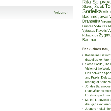
Rita Šerpyty
T
Slavoj Žižek
Sodeika
Vikt
Vėlesnis »
Bachmetjevas
V
Dranseika
Virgini
Gustas
Vytautas A
Vytautas Kavolis
Vy
Zygmu
Rubavičius
Bauman
Paskutinės nauj
Kasmetinė Lietuvos
draugijos konferen
Saros Cocito „The 
Vision of the World
Link between Spec
and Praxis: Deleuz
reading of Spinoza
Jūratės Baranovos
Rubavičienės moksl
kūrybinio palikimo
Metinė Lietuvos fil
draugijos konferen
Jaunojo mokslinin