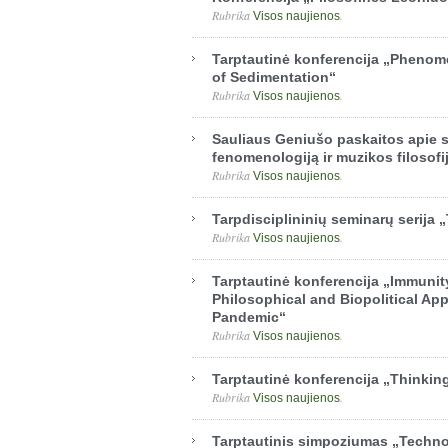
Rubrika
.
Visos naujienos
Tarptautinė konferencija „Phenom
of Sedimentation“
Rubrika
.
Visos naujienos
Sauliaus Geniušo paskaitos apie
fenomenologiją ir muzikos filosofi
Rubrika
.
Visos naujienos
Tarpdisciplininių seminarų serija 
Rubrika
.
Visos naujienos
Tarptautinė konferencija „Immuni
Philosophical and Biopolitical A
Pandemic“
Rubrika
.
Visos naujienos
Tarptautinė konferencija „Thinking
Rubrika
.
Visos naujienos
Tarptautinis simpoziumas „Technol