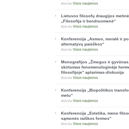
Rubrika
.
Visos naujienos
Lietuvos filosofų draugijos metinė
„Filosofija ir bendruomenė“
Rubrika
.
Visos naujienos
Konferencija „Asmuo, moralė ir poli
alternatyvų paieškos“
Rubrika
.
Visos naujienos
Monografijos „Žmogus ir gyvūnas.
skirtumas fenomenologinėje herm
filosofijoje“ aptarimas-diskusija
Rubrika
.
Visos naujienos
Konferencija „Biopolitikos transf
metu“
Rubrika
.
Visos naujienos
Konferencija „Estetika, meno filosof
sąmonės raiškos formos“
Rubrika
.
Visos naujienos