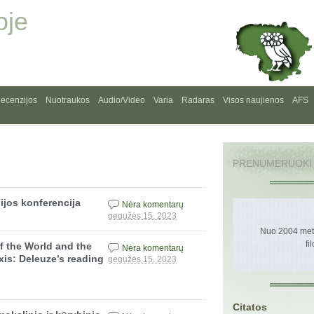
oje
ecenzijos
Nuotraukos
Audio/Video
Varia
Radaras
Visos naujienos
AFS
PRENUMERUOKI
ijos konferencija
Nėra komentarų
gegužės 15, 2023
Nuo 2004 metų
fi
f the World and the
Nėra komentarų
is: Deleuze’s reading
gegužės 15, 2023
Citatos