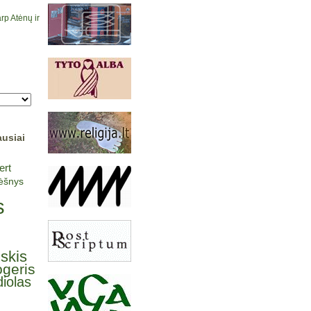
rp Atėnų ir
ausiai
ert
lėšnys
s
lskis
ogeris
iolas