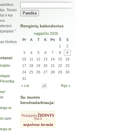
 paieškos
ja. Tiesas
ai ir kai
lnos
Renginių kalendorius
lterijos
lgalapiai.”
rugpjūčio 2026
Pr
A
T
K
Pn
Š
S
as Norkus
1
2
3
4
5
6
7
8
9
ntarai:
10
11
12
13
14
15
16
augiau
17
18
19
20
21
22
23
24
25
26
27
28
29
30
hilippe
31
ilosofija
« Lie
Rgs »
yme“
Su mumis
ie
bendradarbiauja:
anga ar
is
apie
anga ar