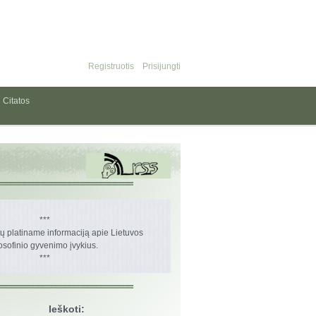
Registruotis
Prisijungti
Citatos
***
 platiname informaciją apie Lietuvos
losofinio gyvenimo įvykius.
***
Ieškoti: