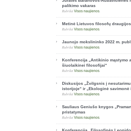
Jūratės Baranovos-Rubavičienės m
palikimo vakaras
Rubrika
.
Visos naujienos
Metinė Lietuvos filosofų draugijo
Rubrika
.
Visos naujienos
Jaunojo mokslininko 2022 m. publ
Rubrika
.
Visos naujienos
Konferencija „Antikinio mąstymo 
šiuolaikinei filosofijai“
Rubrika
.
Visos naujienos
Diskusijos „Žvilgsnis į nesutarimus
istorijoje“ ir „Ekologinė savimonė i
Rubrika
.
Visos naujienos
Sauliaus Geniušo knygos „Praman
pristatymas
Rubrika
.
Visos naujienos
Konferencija „Filosofinės Leonid