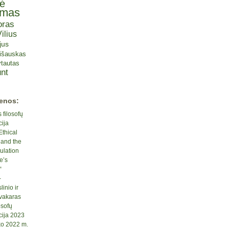
tė
omas
oras
ilius
jus
lišauskas
tautas
nt
ienos:
 filosofų
cija
Ethical
 and the
ulation
e’s
“
-
inio ir
 vakaras
osofų
cija 2023
ko 2022 m.