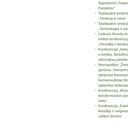
Approaches Towar
Pandemic“
Tarptautinė konfere
„Thinking in crisis“
Tarptautinis simpo
„Technologija ir va
Lietuvos filosofų d
metinė konferencij
„Filosofija ir bend
Konferencija „Asm
ir politika: filosofini
alternatyvų paiešk
Monografijos „Žmog
gyvūnas. Antropolo
skirtumas fenomen
hermeneutinėje filo
aptarimas-diskusij
Konferencija „Biopo
transformacijos pa
metu“
Konferencija „Este
filosofija ir religi
raiškos formos“