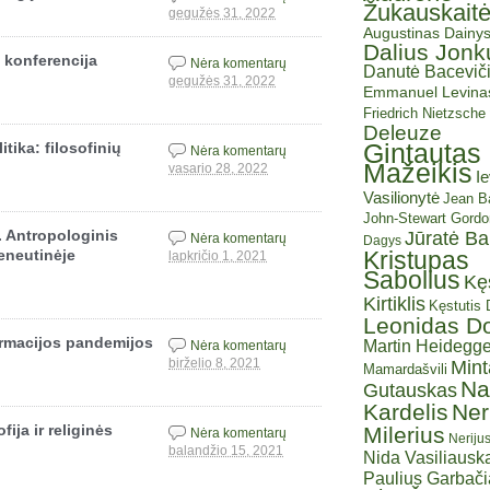
Žukauskait
gegužės 31, 2022
Augustinas Dainy
Dalius Jonk
 konferencija
Nėra komentarų
Danutė Baceviči
gegužės 31, 2022
Emmanuel Levina
Friedrich Nietzsche
Deleuze
Gintautas
tika: filosofinių
Nėra komentarų
Mažeikis
vasario 28, 2022
I
Vasilionytė
Jean Ba
John-Stewart Gordo
 Antropologinis
Jūratė B
Nėra komentarų
Dagys
Kristupas
eneutinėje
lapkričio 1, 2021
Sabolius
Kę
Kirtiklis
Kęstutis
Leonidas D
ormacijos pandemijos
Martin Heidegge
Nėra komentarų
Mint
birželio 8, 2021
Mamardašvili
Na
Gutauskas
Kardelis
Ner
ija ir religinės
Milerius
Nėra komentarų
Neriju
balandžio 15, 2021
Nida Vasiliauska
Paulius Garbač