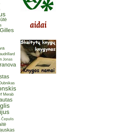
ė
s
us
ūtė
s
Gilles
eva
udrillard
n
Jonas
aranova
stas
 Dubnikas
onskis
r
Merab
autas
glis
ijus
s Čepulis
itė
iauskas