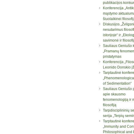
publikacijos konku
Konferencija „Antik
mąstymo aktualum
šiuolaikinei filosofij
Diskusijos „Žvilgsni
nesutarimus filosof
istorijoje“ ir „Ekolo
savimonė ir filosofi
Sauliaus Geniušo 
„Pramanų fenomeno
pristatymas
Konferencija „Filos
Leonido Donskio į
Tarptautinė konfere
„Phenomenologica
of Sedimentation“
Sauliaus Geniušo 
apie skausmo
fenomenologiją ir 
filosofiją
Tarpdisciplininių 
serija „Terpių semi
Tarptautinė konfere
„Immunity and Con
Philosophical and B