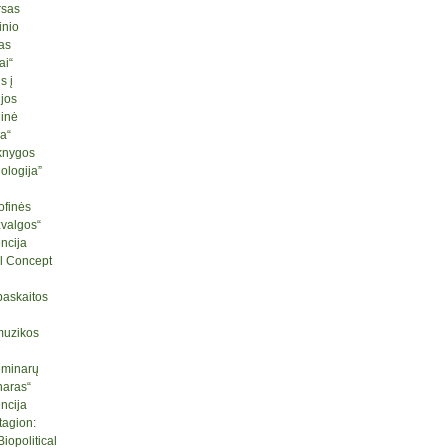
rsas
inio
as
ai“
s į
ijos
ginė
ja“
knygos
logija”
ofinės
žvalgos“
ncija
l Concept
paskaitos
muzikos
seminarų
naras“
ncija
tagion:
iopolitical