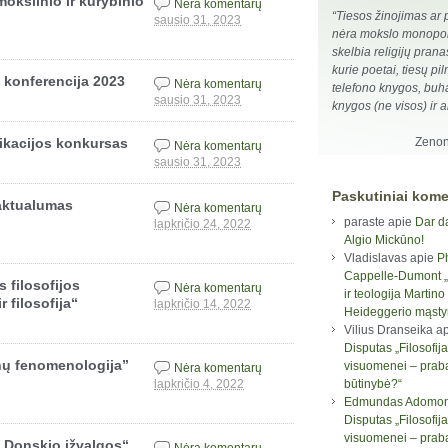
okslinio ir kūrybinio
Nėra komentarų
“Tiesos žinojimas ar
sausio 31, 2023
nėra mokslo monopoli
skelbia religijų pranaš
kurie poetai, tiesų pi
s konferencija 2023
Nėra komentarų
telefono knygos, buha
sausio 31, 2023
knygos (ne visos) ir a
ikacijos konkursas
Zenon
Nėra komentarų
sausio 31, 2023
Paskutiniai kome
aktualumas
Nėra komentarų
paraste
apie
Dar d
lapkričio 24, 2022
Algio Mickūno!
Vladislavas
apie
P
Cappelle-Dumont „F
 filosofijos
Nėra komentarų
ir teologija Martino
r filosofija“
lapkričio 14, 2022
Heideggerio mąst
Vilius Dranseika
ap
Disputas „Filosofija
ų fenomenologija”
visuomenei – prab
Nėra komentarų
būtinybė?“
lapkričio 4, 2022
Edmundas Adomon
Disputas „Filosofija
visuomenei – prab
o Donskio įžvalgos“