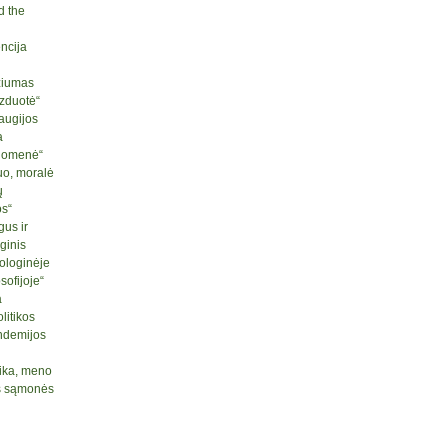
d the
ncija
ziumas
izduotė“
raugijos
a
ruomenė“
uo, moralė
ų
os“
us ir
ginis
ologinėje
sofijoje“
a
litikos
ndemijos
tika, meno
nės sąmonės