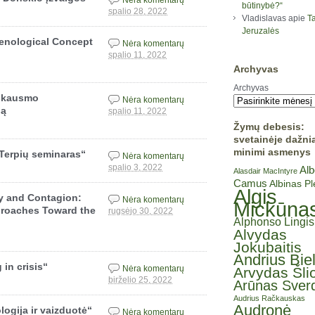
Nėra komentarų
būtinybė?“
spalio 28, 2022
Vladislavas
apie
Ta
Jeruzalės
enological Concept
Nėra komentarų
spalio 11, 2022
Archyvas
Archyvas
 skausmo
Nėra komentarų
ją
spalio 11, 2022
Žymų debesis:
svetainėje dažni
minimi asmenys
„Terpių seminaras“
Nėra komentarų
spalio 3, 2022
Alb
Alasdair MacIntyre
Camus
Albinas P
Algis
ty and Contagion:
Nėra komentarų
Mickūna
pproaches Toward the
rugsėjo 30, 2022
Alphonso Lingis
Alvydas
Jokubaitis
Andrius Bie
 in crisis“
Nėra komentarų
Arvydas Šli
birželio 25, 2022
Arūnas Sverd
Audrius Račkauskas
Audronė
ogija ir vaizduotė“
Nėra komentarų