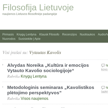
Filosofija Lietuvoje
naujienos Lietuvos filosofinėje padangėje
Pirmasis
Knygų Lentyna
Klausk Filosofo
Recenzijos
Nuotraukos
Audio/
Nuorodos
Susisiekite | Apie
Visi įrašai su:
Vytautas Kavolis
Alvydas Noreika „Kultūra ir emocijos
N
Vytauto Kavolio sociologijoje“
kovo
Rubrika
.
Knygų Lentyna
Metodologinis seminaras „Kavolistikos
N
plėtojimo perspektyvos”
lapkr
Rubrika
.
Visos naujienos