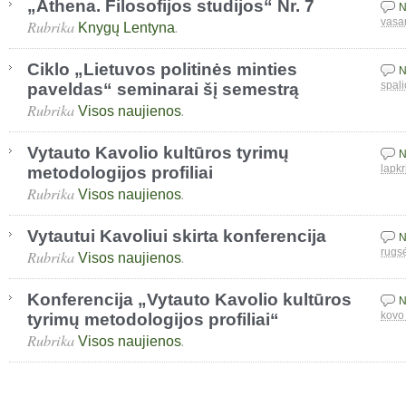
„Athena. Filosofijos studijos“ Nr. 7
N
Rubrika
.
vasa
Knygų Lentyna
Ciklo „Lietuvos politinės minties
N
paveldas“ seminarai šį semestrą
spali
Rubrika
.
Visos naujienos
Vytauto Kavolio kultūros tyrimų
N
metodologijos profiliai
lapkr
Rubrika
.
Visos naujienos
Vytautui Kavoliui skirta konferencija
N
Rubrika
.
rugs
Visos naujienos
Konferencija „Vytauto Kavolio kultūros
N
tyrimų metodologijos profiliai“
kovo
Rubrika
.
Visos naujienos