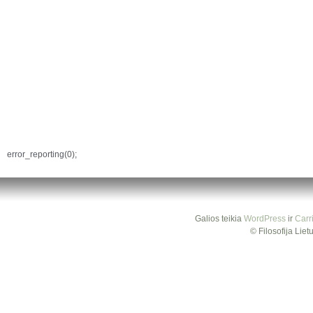
error_reporting(0);
Galios teikia
WordPress
ir
Carr
© Filosofija Lie