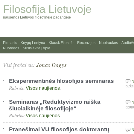
Filosofija Lietuvoje
naujienos Lietuvos filosofinėje padangėje
Pirmasis
Knygų Lentyna
Klausk Filosofo
Recenzijos
Nuotraukos
Audio/
Nuorodos
Susisiekite | Apie
Visi įrašai su:
Jonas Dagys
Eksperimentinės filosofijos seminaras
N
Rubrika
.
birže
Visos naujienos
Seminaras „Reduktyvizmo raiška
N
šiuolaikinėje filosofijoje“
gruo
Rubrika
.
Visos naujienos
Pranešimai VU filosofijos doktorantų
N