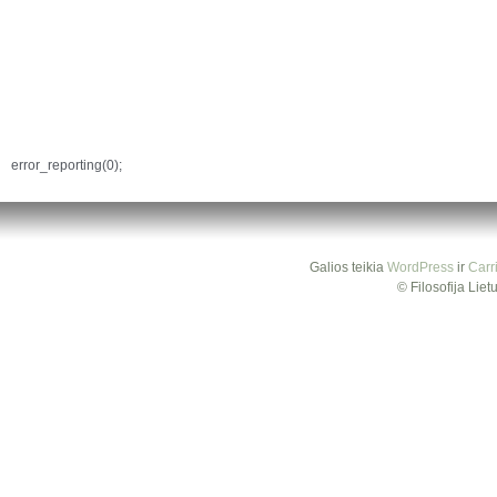
error_reporting(0);
Galios teikia
WordPress
ir
Carr
© Filosofija Lie