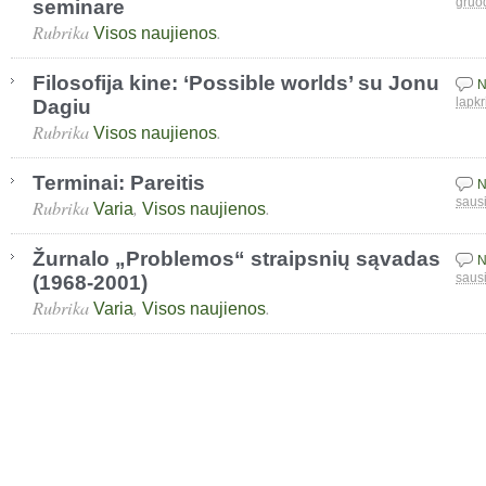
seminare
gruo
Rubrika
.
Visos naujienos
Filosofija kine: ‘Possible worlds’ su Jonu
N
Dagiu
lapkr
Rubrika
.
Visos naujienos
Terminai: Pareitis
N
Rubrika
,
.
saus
Varia
Visos naujienos
Žurnalo „Problemos“ straipsnių sąvadas
N
(1968-2001)
saus
Rubrika
,
.
Varia
Visos naujienos