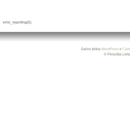
error_reporting(0);
Galios teikia
WordPress
ir
Carr
© Filosofija Lie