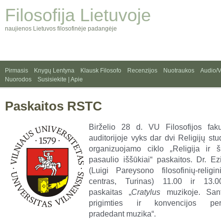
Filosofija Lietuvoje
naujienos Lietuvos filosofinėje padangėje
Pirmasis
Knygų Lentyna
Klausk Filosofo
Recenzijos
Nuotraukos
Audio/
Nuorodos
Susisiekite | Apie
Paskaitos RSTC
Birželio 28 d. VU Filosofijos fak
auditorijoje vyks dar dvi Religijų stu
organizuojamo ciklo
„
Religija ir š
pasaulio iššūkiai“ paskaitos. Dr. 
(Luigi Pareysono filosofinių-religin
centras, Turinas) 11.00 ir 13.0
paskaitas „
Cratylus
muzikoje. San
prigimties ir konvencijos per
pradedant muzika“.