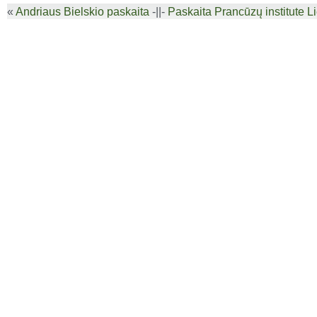
«
Andriaus Bielskio paskaita
-||-
Paskaita Prancūzų institute L