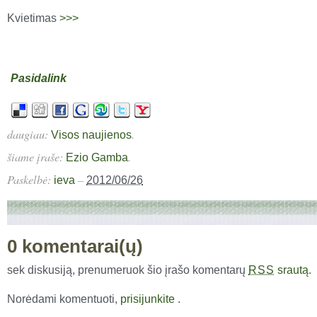
Kvietimas
>>>
Pasidalink
daugiau:
.
Visos naujienos
šiame įraše:
.
Ezio Gamba
Paskelbė:
–
ieva
2012/06/26
0 komentarai(ų)
sek diskusiją, prenumeruok šio įrašo komentarų
srautą
.
RSS
Norėdami komentuoti,
prisijunkite
.