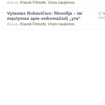
Rubrika
,
.
Klausk Filosofo
Visos naujienos
Vytautas Rubavičius: filosofija – tai
N
mąstymas apie veiksmažodį „yra“
saus
Rubrika
,
.
Klausk Filosofo
Visos naujienos