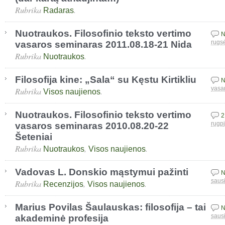
Rubrika
.
Radaras
Nuotraukos. Filosofinio teksto vertimo
N
vasaros seminaras 2011.08.18-21 Nida
rugs
Rubrika
.
Nuotraukos
Filosofija kine: „Sala“ su Kęstu Kirtikliu
N
Rubrika
.
vasa
Visos naujienos
Nuotraukos. Filosofinio teksto vertimo
2
vasaros seminaras 2010.08.20-22
rugp
Šeteniai
Rubrika
,
.
Nuotraukos
Visos naujienos
Vadovas L. Donskio mąstymui pažinti
N
Rubrika
,
.
saus
Recenzijos
Visos naujienos
Marius Povilas Šaulauskas: filosofija – tai
N
akademinė profesija
saus