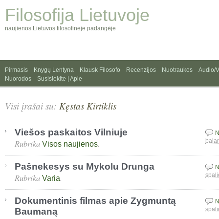
Filosofija Lietuvoje
naujienos Lietuvos filosofinėje padangėje
Pirmasis
Knygų Lentyna
Klausk Filosofo
Recenzijos
Nuotraukos
Audio/
Nuorodos
Susisiekite | Apie
Visi įrašai su:
Kęstas Kirtiklis
Viešos paskaitos Vilniuje
N
Rubrika
.
bala
Visos naujienos
Pašnekesys su Mykolu Drunga
N
Rubrika
.
spali
Varia
Dokumentinis filmas apie Zygmuntą
N
Baumaną
spali