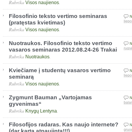
Rubrika
.
Visos naujienos
Filosofinio teksto vertimo seminaras
N
(pratęstas kvietimas)
liepo
Rubrika
.
Visos naujienos
Nuotraukos. Filosofinio teksto vertimo
N
vasaros seminaras 2012.08.24-26 Trakai
rugs
Rubrika
.
Nuotraukos
Kviečiame į studentų vasaros vertimo
N
seminarą
liepo
Rubrika
.
Visos naujienos
Zygmunt Bauman „Vartojamas
N
gyvenimas“
bala
Rubrika
.
Knygų Lentyna
Filosofijos radaras. Kas naujo internete?
N
(dar kartą atnaujinta!!!)
gruo