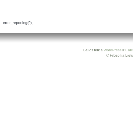
error_reporting(0);
Galios teikia
WordPress
ir
Carr
© Filosofija Lie