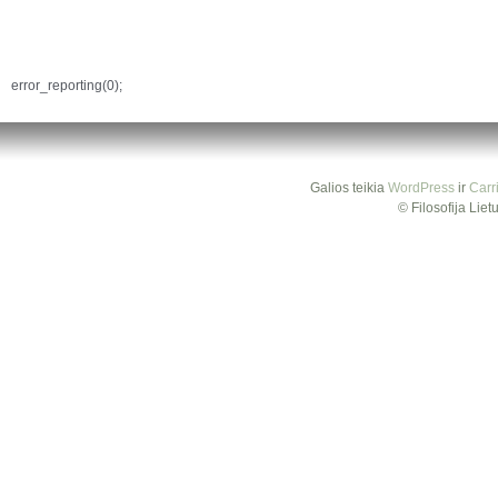
error_reporting(0);
Galios teikia
WordPress
ir
Carr
© Filosofija Lie