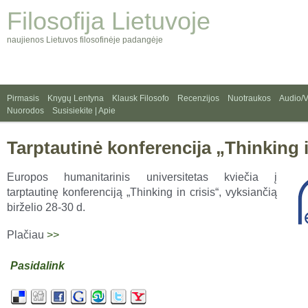
Filosofija Lietuvoje
naujienos Lietuvos filosofinėje padangėje
Pirmasis
Knygų Lentyna
Klausk Filosofo
Recenzijos
Nuotraukos
Audio/
Nuorodos
Susisiekite | Apie
Tarptautinė konferencija „Thinking i
Europos humanitarinis universitetas kviečia į
tarptautinę konferenciją „Thinking in crisis“, vyksiančią
birželio 28-30 d.
Plačiau
>>
Pasidalink