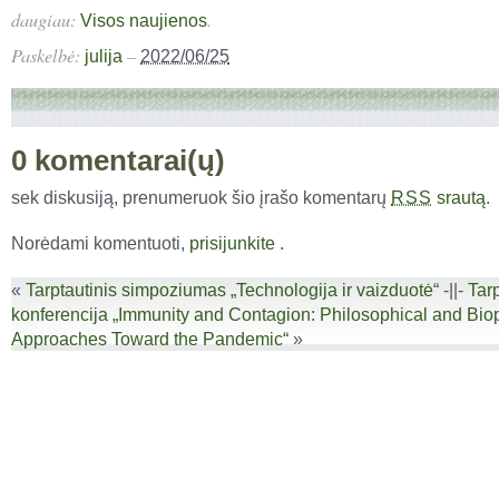
daugiau:
.
Visos naujienos
Paskelbė:
–
julija
2022/06/25
0 komentarai(ų)
sek diskusiją, prenumeruok šio įrašo komentarų
srautą
.
RSS
Norėdami komentuoti,
prisijunkite
.
«
Tarptautinis simpoziumas „Technologija ir vaizduotė“
-||-
Tar
konferencija „Immunity and Contagion: Philosophical and Biopo
Approaches Toward the Pandemic“
»