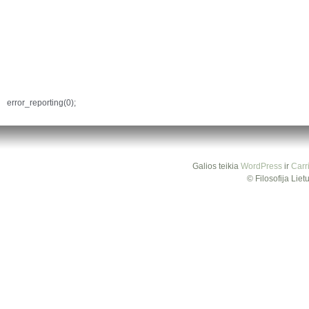
error_reporting(0);
Galios teikia
WordPress
ir
Carr
© Filosofija Lie