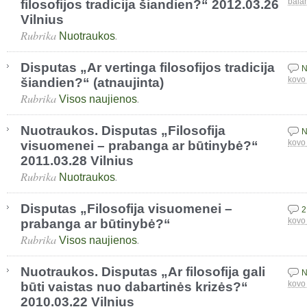
filosofijos tradicija šiandien?“ 2012.03.26
bala
Vilnius
Rubrika
.
Nuotraukos
Disputas „Ar vertinga filosofijos tradicija
N
šiandien?“ (atnaujinta)
kovo
Rubrika
.
Visos naujienos
Nuotraukos. Disputas „Filosofija
N
visuomenei – prabanga ar būtinybė?“
kovo
2011.03.28 Vilnius
Rubrika
.
Nuotraukos
Disputas „Filosofija visuomenei –
2
prabanga ar būtinybė?“
kovo
Rubrika
.
Visos naujienos
Nuotraukos. Disputas „Ar filosofija gali
N
būti vaistas nuo dabartinės krizės?“
kovo
2010.03.22 Vilnius