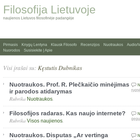
Filosofija Lietuvoje
naujienos Lietuvos filosofinėje padangėje
Pirmasis
Knygų Lentyna
Klausk Filosofo
Recenzijos
Nuotraukos
Audio/
Nuorodos
Susisiekite | Apie
Visi įrašai su:
Kęstutis Dubnikas
Nuotraukos. Prof. R. Plečkaičio minėjimas
N
ir parodos atidarymas
rugs
Rubrika
.
Nuotraukos
Filosofijos radaras. Kas naujo internete?
N
Rubrika
.
gegu
Visos naujienos
Nuotraukos. Disputas „Ar vertinga
N