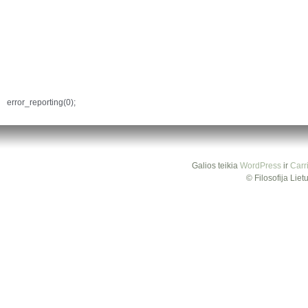
error_reporting(0);
Galios teikia
WordPress
ir
Carr
© Filosofija Lie