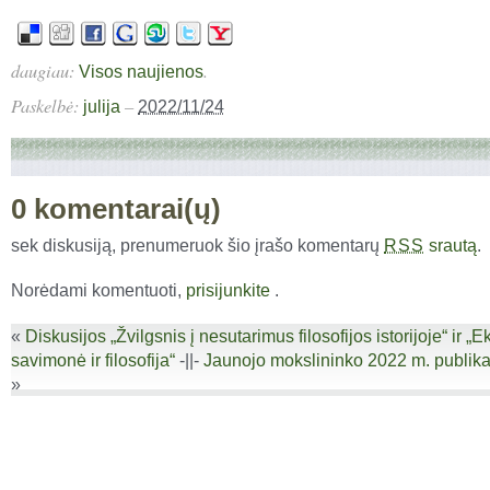
daugiau:
.
Visos naujienos
Paskelbė:
–
julija
2022/11/24
0 komentarai(ų)
sek diskusiją, prenumeruok šio įrašo komentarų
srautą
.
RSS
Norėdami komentuoti,
prisijunkite
.
«
Diskusijos „Žvilgsnis į nesutarimus filosofijos istorijoje“ ir „
savimonė ir filosofija“
-||-
Jaunojo mokslininko 2022 m. publika
»