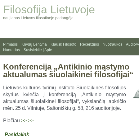
Filosofija Lietuvoje
naujienos Lietuvos filosofinėje padangėje
Pirmasis
Knygų Lentyna
Klausk Filosofo
Recenzijos
Nuotraukos
Audio/
Nuorodos
Susisiekite | Apie
Konferencija „Antikinio mąstymo
aktualumas šiuolaikinei filosofijai“
Lietuvos kultūros tyrimų instituto Šiuolaikinės filosofijos
skyrius kviečia į konferenciją „Antikinio mąstymo
aktualumas šiuolaikinei filosofijai“, vyksiančią lapkričio
mėn. 25 d. Vilniuje, Saltoniškių g. 58, 216 auditorijoje.
Plačiau
>>
>>
Pasidalink