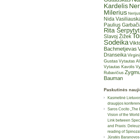
Kardelis
Ner
Milerius
Neriju
Nida Vasiliauska
Paulius Garbač
Rita Šerpyty
T
Slavoj Žižek
Sodeika
Vikt
Bachmetjevas
V
Dranseika
Virgini
Gustas
Vytautas A
Vytautas Kavolis
Vy
Zygmu
Rubavičius
Bauman
Paskutinės nauj
Kasmetinė Lietuvos
draugijos konferen
Saros Cocito „The 
Vision of the World
Link between Spec
and Praxis: Deleuz
reading of Spinoza
Jūratės Baranovos