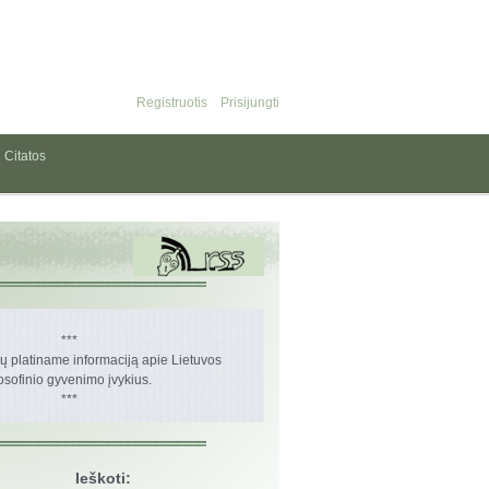
Registruotis
Prisijungti
Citatos
***
 platiname informaciją apie Lietuvos
losofinio gyvenimo įvykius.
***
Ieškoti: