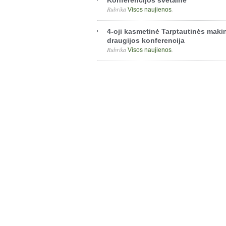
Konferencijos svetainė
Rubrika
.
Visos naujienos
4-oji kasmetinė Tarptautinės makin
draugijos konferencija
Rubrika
.
Visos naujienos