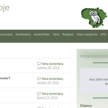
oje
ecenzijos
Nuotraukos
Audio/Video
Varia
Radaras
Visos naujienos
AFS
PRENUMERUOKI
Nėra komentarų
rugsėjo 29, 2013
ernete?
Nėra komentarų
Nuo 2004 metų
vasario 26, 2012
fi
Nėra komentarų
liepos 23, 2010
Citatos