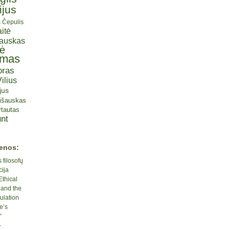
ijus
s Čepulis
itė
iauskas
tė
omas
oras
ilius
jus
lišauskas
tautas
nt
ienos:
 filosofų
cija
Ethical
 and the
ulation
e’s
“
-