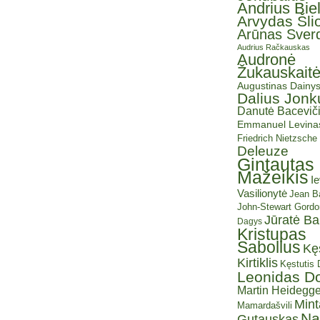
Andrius Bie
Arvydas Šli
Arūnas Sverd
Audrius Račkauskas
Audronė
Žukauskait
Augustinas Dainy
Dalius Jonk
Danutė Baceviči
Emmanuel Levina
Friedrich Nietzsche
Deleuze
Gintautas
Mažeikis
I
Vasilionytė
Jean Ba
John-Stewart Gordo
Jūratė B
Dagys
Kristupas
Sabolius
Kę
Kirtiklis
Kęstutis
Leonidas D
Martin Heidegge
Mint
Mamardašvili
Na
Gutauskas