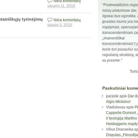
Nėra komentarų
“Postmetafizinis mąst
vasario 11, 2010
mūsų platumose dar, 
ilgokai bus egzotika.
tairiškųjų tyrinėjimų
Nėra komentarų
įprastas mums yra met
sausio 3, 2010
mąstymas, operuojan
transcendentiniais (a
„imanentiškai
transcendentiniais“) p
kurie turi pasauliui su
reguliarią struktūrą,
su prasme.”
Toma
Paskutiniai kome
paraste
apie
Dar d
Algio Mickūno!
Vladislavas
apie
P
Cappelle-Dumont „F
ir teologija Martino
Heideggerio mąst
Vilius Dranseika
ap
Disputas „Filosofija