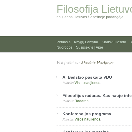
Filosofija Lietuv
naujienos Lietuvos filosofinėje padangėje
Pirmasis
Knygų Lentyna
Klausk Filosofo
R
Nuorodos
Susisiekite | Apie
Visi įrašai su:
Alasdair MacIntyre
A. Bielskio paskaita VDU
Rubrika
.
Visos naujienos
Filosofijos radaras. Kas naujo int
Rubrika
.
Radaras
Konferencijos programa
Rubrika
.
Visos naujienos