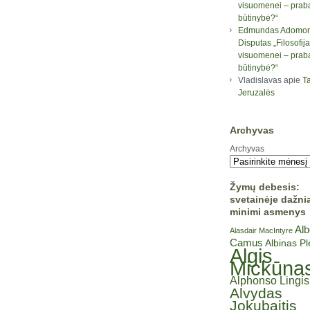
visuomenei – prab
būtinybė?“
Edmundas Adomon
Disputas „Filosofija
visuomenei – prab
būtinybė?“
Vladislavas
apie
Ta
Jeruzalės
Archyvas
Archyvas
Žymų debesis:
svetainėje dažni
minimi asmenys
Alb
Alasdair MacIntyre
Camus
Albinas P
Algis
Mickūna
Alphonso Lingis
Alvydas
Jokubaitis