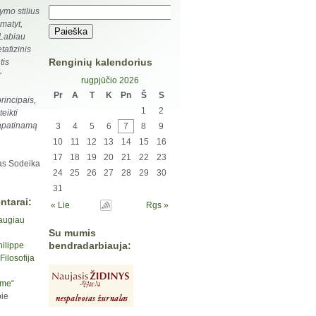
ymo stilius
matyt,
 Labiau
afizinis
Renginių kalendorius
tis
r
rugpjūčio 2026
Pr
A
T
K
Pn
Š
S
rincipais,
1
2
teikti
 tapatinamą
3
4
5
6
7
8
9
10
11
12
13
14
15
16
17
18
19
20
21
22
23
s Sodeika
24
25
26
27
28
29
30
31
ntarai:
« Lie
Rgs »
augiau
Su mumis
bendradarbiauja:
hilippe
ilosofija
yme“
ie