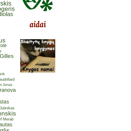
lskis
ogeris
iolas
ė
s
us
ūtė
s
Gilles
eva
udrillard
n
Jonas
aranova
stas
 Dubnikas
onskis
r
Merab
autas
glis