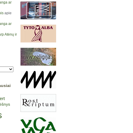
anga ar
is
apie
anga ar
rp Atėnų ir
ausiai
ert
lėšnys
s