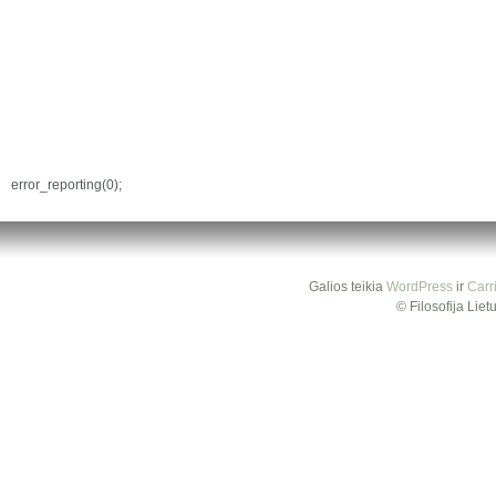
error_reporting(0);
Galios teikia
WordPress
ir
Carr
© Filosofija Lie