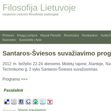
Filosofija Lietuvoje
naujienos Lietuvos filosofinėje padangėje
Pirmasis
Knygų Lentyna
Klausk Filosofo
Recenzijos
Nuotraukos
Audio/
Nuorodos
Susisiekite | Apie
Santaros-Šviesos suvažiavimo pro
2012 m. birželio 22-24 dienomis Molėtų rajone, Alantoje, Na
Technikumo g. 2 vyks Santaros-Šviesos suvažiavimas.
Programa
>>>
Pasidalink
daugiau:
.
Visos naujienos