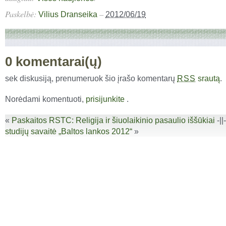
Paskelbė:
–
Vilius Dranseika
2012/06/19
0 komentarai(ų)
sek diskusiją, prenumeruok šio įrašo komentarų
srautą
.
RSS
Norėdami komentuoti,
prisijunkite
.
«
Paskaitos RSTC: Religija ir šiuolaikinio pasaulio iššūkiai
-||
studijų savaitė „Baltos lankos 2012“
»