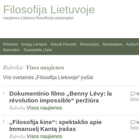
Filosofija Lietuvoje
naujienos Lietuvos filosofinėje padangėje
Pirmasis
Knygų Lentyna
Klausk Filosofo
Recenzijos
Nuotraukos
Audio/
Nuorodos
Susisiekite | Apie
Rubrika:
Visos naujienos
Visi svetainės „Filosofija Lietuvoje“ įrašai
Dokumentinio filmo „Benny Lévy: la
N
révolution impossible“ peržiūra
bala
Rubrika
.
Visos naujienos
„Filosofija kine“: spektaklio apie
N
Immanuelį Kantą įrašas
bala
Rubrika
.
Visos naujienos