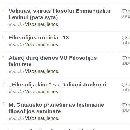
Vakaras, skirtas filosofui Emmanueliui
N
Levinui (pataisyta)
bala
Rubrika
.
Visos naujienos
Filosofijos trupiniai ’13
N
Rubrika
.
bala
Visos naujienos
Atvirų durų dienos VU Filosofijos
N
fakultete
bala
Rubrika
.
Visos naujienos
„Filosofija kine“ su Daliumi Jonkumi
N
Rubrika
.
bala
Visos naujienos
M. Gutausko pranešimas tęstiniame
N
filosofijos seminare
bala
Rubrika
.
Visos naujienos