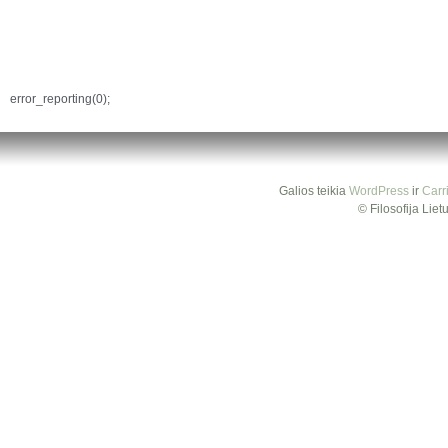
error_reporting(0);
Galios teikia
WordPress
ir
Carr
© Filosofija Lie