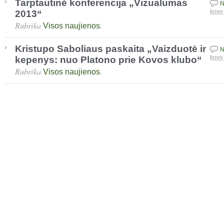
Tarptautinė konferencija „Vizualumas
N
2013“
kovo
Rubrika
.
Visos naujienos
Kristupo Saboliaus paskaita „Vaizduotė ir
N
kepenys: nuo Platono prie Kovos klubo“
kovo
Rubrika
.
Visos naujienos