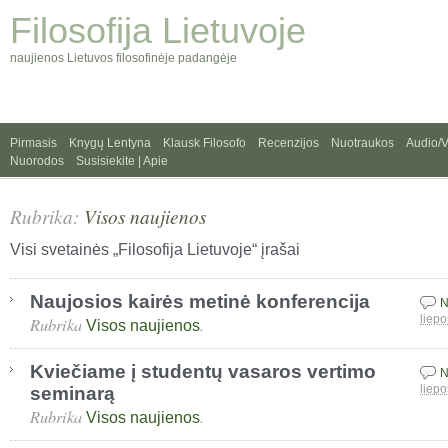
Filosofija Lietuvoje
naujienos Lietuvos filosofinėje padangėje
Pirmasis
Knygų Lentyna
Klausk Filosofo
Recenzijos
Nuotraukos
Audio/
Nuorodos
Susisiekite | Apie
Rubrika:
Visos naujienos
Visi svetainės „Filosofija Lietuvoje“ įrašai
Naujosios kairės metinė konferencija
N
Rubrika
.
liepo
Visos naujienos
Kviečiame į studentų vasaros vertimo
N
seminarą
liepo
Rubrika
.
Visos naujienos