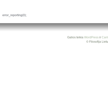
error_reporting(0);
Galios teikia
WordPress
ir
Carr
© Filosofija Lie