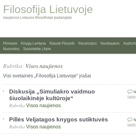
Filosofija Lietuvoje
naujienos Lietuvos filosofinėje padangėje
Pirmasis
Knygų Lentyna
Klausk Filosofo
Recenzijos
Nuotraukos
Audio/
Nuorodos
Susisiekite | Apie
Rubrika:
Visos naujienos
Visi svetainės „Filosofija Lietuvoje“ įrašai
Diskusija „Simuliakro vaidmuo
N
šiuolaikinėje kultūroje“
lapkr
Rubrika
.
Visos naujienos
Pillės Veljatagos knygos sutiktuvės
N
Rubrika
.
lapkr
Visos naujienos