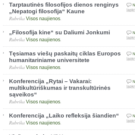
Tarptautinės filosofijos dienos renginys
N
„Nepatogi filosofija“ Kaune
lapkr
Rubrika
.
Visos naujienos
„Filosofija kine“ su Daliumi Jonkumi
N
Rubrika
.
lapkr
Visos naujienos
Tęsiamas viešų paskaitų ciklas Europos
N
humanitariniame universitete
lapkr
Rubrika
.
Visos naujienos
Konferencija „Rytai – Vakarai:
N
multikultūriškumas ir transkultūrinės
lapkr
sąveikos“
Rubrika
.
Visos naujienos
Konferencija „Laiko refleksija šiandien“
N
Rubrika
.
lapkr
Visos naujienos