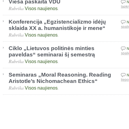
Vieša paskaita VDU
N
Rubrika
.
lapkr
Visos naujienos
Konferencija „Egzistencializmo idėjų
N
sklaida XX a. humanistikoje ir mene“
spali
Rubrika
.
Visos naujienos
Ciklo „Lietuvos politinės minties
N
paveldas“ seminarai šį semestrą
spali
Rubrika
.
Visos naujienos
Seminaras „Moral Reasoning. Reading
N
Aristotle’s Nichomachean Ethics“
liepo
Rubrika
.
Visos naujienos