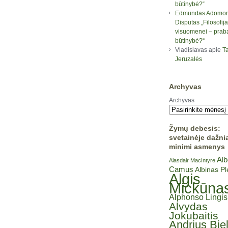
būtinybė?“
Edmundas Adomon
Disputas „Filosofija
visuomenei – prab
būtinybė?“
Vladislavas
apie
Ta
Jeruzalės
Archyvas
Archyvas
Žymų debesis:
svetainėje dažni
minimi asmenys
Alb
Alasdair MacIntyre
Camus
Albinas P
Algis
Mickūna
Alphonso Lingis
Alvydas
Jokubaitis
Andrius Bie