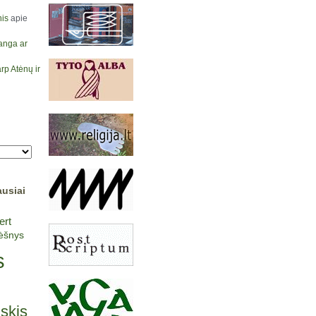
is
apie
anga ar
rp Atėnų ir
ausiai
ert
lėšnys
s
lskis