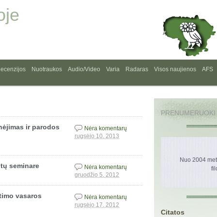
oje
ecenzijos
Nuotraukos
Audio/Video
Varia
Radaras
Visos naujienos
AFS
PRENUMERUOKI
nėjimas ir parodos
Nėra komentarų
rugsėjo 10, 2013
Nuo 2004 metų
ntų seminare
Nėra komentarų
fi
gruodžio 5, 2012
rtimo vasaros
Nėra komentarų
rugsėjo 17, 2012
Citatos