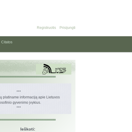
Registruotis
Prisijungti
Citatos
***
 platiname informaciją apie Lietuvos
losofinio gyvenimo įvykius.
***
Ieškoti: