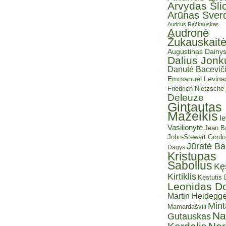
Arvydas Šli
Arūnas Sverd
Audrius Račkauskas
Audronė
Žukauskait
Augustinas Dainy
Dalius Jonk
Danutė Baceviči
Emmanuel Levina
Friedrich Nietzsche
Deleuze
Gintautas
Mažeikis
I
Vasilionytė
Jean Ba
John-Stewart Gordo
Jūratė B
Dagys
Kristupas
Sabolius
Kę
Kirtiklis
Kęstutis
Leonidas D
Martin Heidegge
Mint
Mamardašvili
Na
Gutauskas