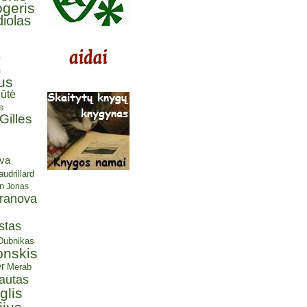
ogeris
iolas
ė
s
us
ūtė
s
Gilles
eva
udrillard
n
Jonas
aranova
stas
 Dubnikas
onskis
r
Merab
autas
glis