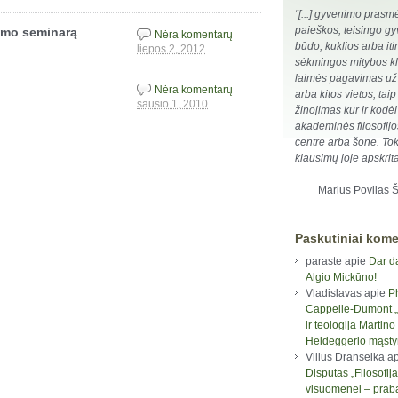
“[...] gyvenimo prasm
paieškos, teisingo g
timo seminarą
Nėra komentarų
būdo, kuklios arba iti
liepos 2, 2012
sėkmingos mitybos kl
laimės pagavimas už
Nėra komentarų
arba kitos vietos, taip
sausio 1, 2010
žinojimas kur ir kodėl
akademinės filosofij
centre arba šone. Tok
klausimų joje apskrita
Marius Povilas 
Paskutiniai kome
paraste
apie
Dar d
Algio Mickūno!
Vladislavas
apie
P
Cappelle-Dumont „F
ir teologija Martino
Heideggerio mąst
Vilius Dranseika
ap
Disputas „Filosofija
visuomenei – prab