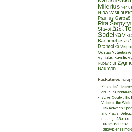
Kardelis
Ner
Milerius
Neriju
Nida Vasiliauska
Paulius Garbač
Rita Šerpyty
T
Slavoj Žižek
Sodeika
Vikt
Bachmetjevas
V
Dranseika
Virgini
Gustas
Vytautas A
Vytautas Kavolis
Vy
Zygmu
Rubavičius
Bauman
Paskutinės nauj
Kasmetinė Lietuvos
draugijos konferen
Saros Cocito „The 
Vision of the World
Link between Spec
and Praxis: Deleuz
reading of Spinoza
Jūratės Baranovos
Rubavičienės moksl