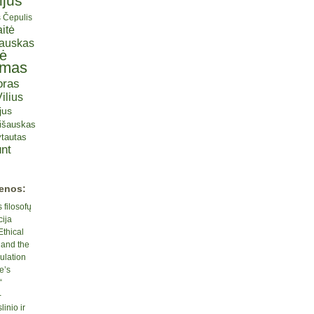
ijus
s Čepulis
itė
iauskas
tė
omas
oras
ilius
jus
lišauskas
tautas
nt
ienos:
 filosofų
cija
Ethical
 and the
ulation
e’s
“
-
inio ir