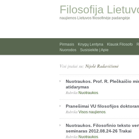
Filosofija Lietuv
naujienos Lietuvos filosofinėje padangėje
Pirmasis
Knygų Lentyna
Klausk Filosofo
R
Nuorodos
Susisiekite | Apie
Visi įrašai su:
Nijolė Radavičienė
Nuotraukos. Prof. R. Plečkaičio mi
atidarymas
Rubrika
.
Nuotraukos
Pranešimai VU filosofijos doktora
Rubrika
.
Visos naujienos
Nuotraukos. Filosofinio teksto ve
seminaras 2012.08.24-26 Trakai
Rubrika
.
Nuotraukos