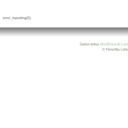
error_reporting(0);
Galios teikia
WordPress
ir
Carr
© Filosofija Lie