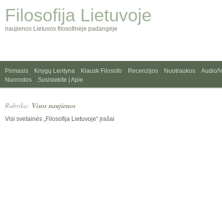
Filosofija Lietuvoje
naujienos Lietuvos filosofinėje padangėje
Pirmasis
Knygų Lentyna
Klausk Filosofo
Recenzijos
Nuotraukos
Audio/
Nuorodos
Susisiekite | Apie
Rubrika:
Visos naujienos
Visi svetainės „Filosofija Lietuvoje“ įrašai