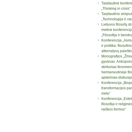
Tarptautinė konfere
„Thinking in crisis“
Tarptautinis simpo
„Technologija ir va
Lietuvos filosofų d
metinė konferencij
„Filosofija ir bend
Konferencija „Asm
ir politika: filosofini
alternatyvų paiešk
Monografijos „Žmog
gyvūnas. Antropolo
skirtumas fenomen
hermeneutinėje filo
aptarimas-diskusij
Konferencija „Biopo
transformacijos pa
metu“
Konferencija „Este
filosofija ir religi
raiškos formos“