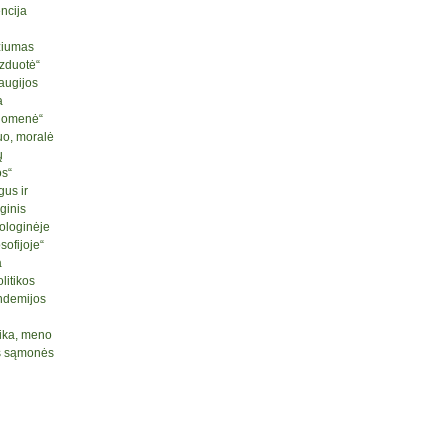
ncija
ziumas
izduotė“
raugijos
a
ruomenė“
uo, moralė
ų
os“
us ir
ginis
ologinėje
sofijoje“
a
litikos
ndemijos
tika, meno
nės sąmonės