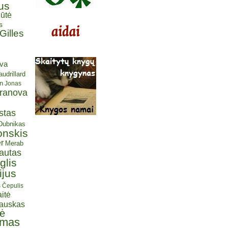
us
ūtė
s
Gilles
eva
udrillard
n
Jonas
aranova
stas
 Dubnikas
onskis
r
Merab
autas
glis
ijus
s Čepulis
itė
iauskas
tė
omas