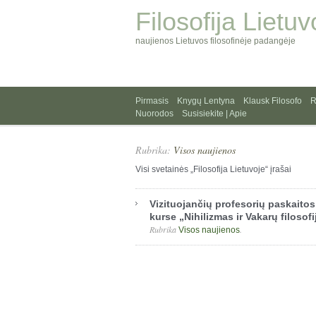
Filosofija Lietuv
naujienos Lietuvos filosofinėje padangėje
Pirmasis
Knygų Lentyna
Klausk Filosofo
R
Nuorodos
Susisiekite | Apie
Rubrika:
Visos naujienos
Visi svetainės „Filosofija Lietuvoje“ įrašai
Vizituojančių profesorių paskaitos
kurse „Nihilizmas ir Vakarų filosofi
Rubrika
.
Visos naujienos