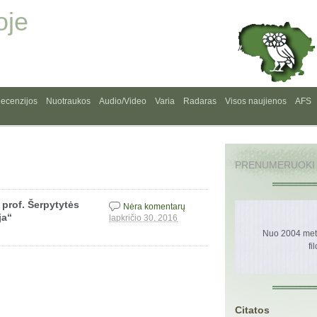
oje
ecenzijos
Nuotraukos
Audio/Video
Varia
Radaras
Visos naujienos
AFS
PRENUMERUOKI
 prof. Šerpytytės
Nėra komentarų
ja“
lapkričio 30, 2016
Nuo 2004 metų
fi
Citatos