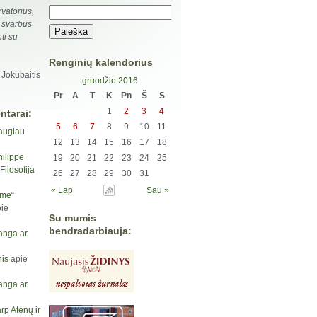
vatorius,
 svarbūs
nti su
Renginių kalendorius
 Jokubaitis
gruodžio 2016
Pr
A
T
K
Pn
Š
S
1
2
3
4
ntarai:
5
6
7
8
9
10
11
augiau
12
13
14
15
16
17
18
hilippe
19
20
21
22
23
24
25
ilosofija
26
27
28
29
30
31
« Lap
Sau »
yme“
ie
Su mumis
bendradarbiauja:
anga ar
is
apie
anga ar
rp Atėnų ir