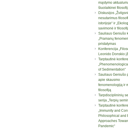
mąstymo aktualum
šiuolaikinei filosofij
Diskusijos „Žvilgsni
nesutarimus filosof
istorijoje“ ir „Ekolo
savimonė ir filosofi
Sauliaus Geniušo 
„Pramanų fenomeno
pristatymas
Konferencija „Filos
Leonido Donskio į
Tarptautinė konfere
„Phenomenologica
of Sedimentation“
Sauliaus Geniušo 
apie skausmo
fenomenologiją ir 
filosofiją
Tarpdisciplininių 
serija „Terpių semi
Tarptautinė konfere
„Immunity and Con
Philosophical and B
Approaches Towar
Pandemic“