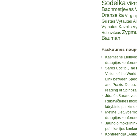
Sodeika
Vikt
Bachmetjevas
V
Dranseika
Virgini
Gustas
Vytautas A
Vytautas Kavolis
Vy
Zygmu
Rubavičius
Bauman
Paskutinės nauj
Kasmetinė Lietuvos
draugijos konferen
Saros Cocito „The 
Vision of the World
Link between Spec
and Praxis: Deleuz
reading of Spinoza
Jūratės Baranovos
Rubavičienės moksl
kūrybinio palikimo
Metinė Lietuvos fil
draugijos konferen
Jaunojo mokslinin
publikacijos konku
Konferencija „Antik