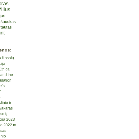
oras
ilius
jus
lišauskas
tautas
nt
ienos:
 filosofų
cija
Ethical
 and the
ulation
e’s
“
-
inio ir
 vakaras
osofų
cija 2023
ko 2022 m.
rsas
inio