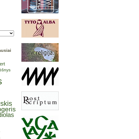
ausiai
ert
lėšnys
s
lskis
ogeris
iolas
ė
s