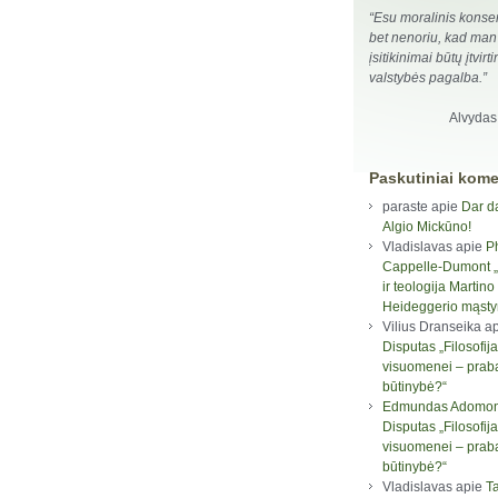
“Esu moralinis konser
bet nenoriu, kad man
įsitikinimai būtų įtvirti
valstybės pagalba.”
Alvydas
Paskutiniai kome
paraste
apie
Dar d
Algio Mickūno!
Vladislavas
apie
P
Cappelle-Dumont „F
ir teologija Martino
Heideggerio mąst
Vilius Dranseika
ap
Disputas „Filosofija
visuomenei – prab
būtinybė?“
Edmundas Adomon
Disputas „Filosofija
visuomenei – prab
būtinybė?“
Vladislavas
apie
Ta