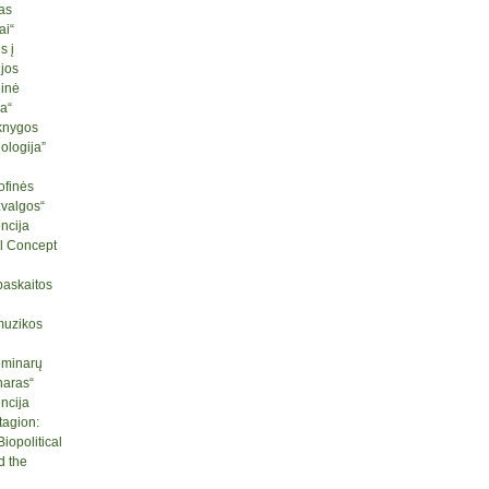
as
ai“
s į
ijos
ginė
ja“
knygos
logija”
ofinės
žvalgos“
ncija
l Concept
paskaitos
muzikos
seminarų
naras“
ncija
tagion:
iopolitical
d the