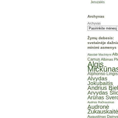
Jeruzalės
Archyvas
Archyvas
Žymų debesis:
svetainėje dažni
minimi asmenys
Alb
Alasdair MacIntyre
Camus
Albinas P
Algis
Mickūna
Alphonso Lingis
Alvydas
Jokubaitis
Andrius Bie
Arvydas Šli
Arūnas Sverd
Audrius Račkauskas
Audronė
Žukauskait
Augustinas Dainy