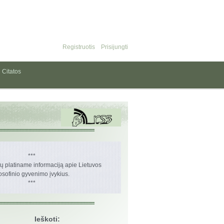
Registruotis
Prisijungti
Citatos
***
 platiname informaciją apie Lietuvos
losofinio gyvenimo įvykius.
***
Ieškoti: