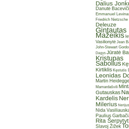
Dalius Jonk
Danutė Baceviči
Emmanuel Levina
Friedrich Nietzsche
Deleuze
Gintautas
Mažeikis
I
Vasilionytė
Jean Ba
John-Stewart Gordo
Jūratė B
Dagys
Kristupas
Sabolius
Kę
Kirtiklis
Kęstutis
Leonidas D
Martin Heidegge
Mint
Mamardašvili
Na
Gutauskas
Kardelis
Ner
Milerius
Neriju
Nida Vasiliauska
Paulius Garbač
Rita Šerpyty
T
Slavoj Žižek