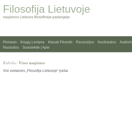
Filosofija Lietuvoje
naujienos Lietuvos filosofinėje padangėje
Pirmasis
Knygų Lentyna
Klausk Filosofo
Recenzijos
Nuotraukos
Audio/
Nuorodos
Susisiekite | Apie
Rubrika:
Visos naujienos
Visi svetainės „Filosofija Lietuvoje“ įrašai