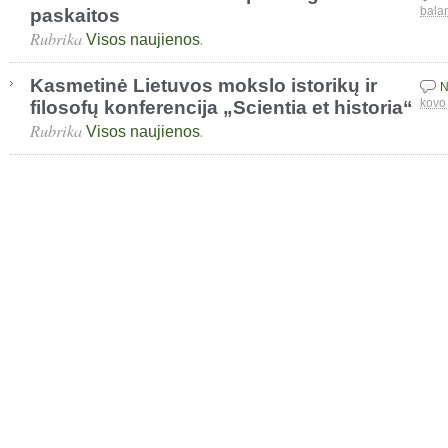
paskaitos
bala
Rubrika
.
Visos naujienos
Kasmetinė Lietuvos mokslo istorikų ir
N
filosofų konferencija „Scientia et historia“
kovo
Rubrika
.
Visos naujienos