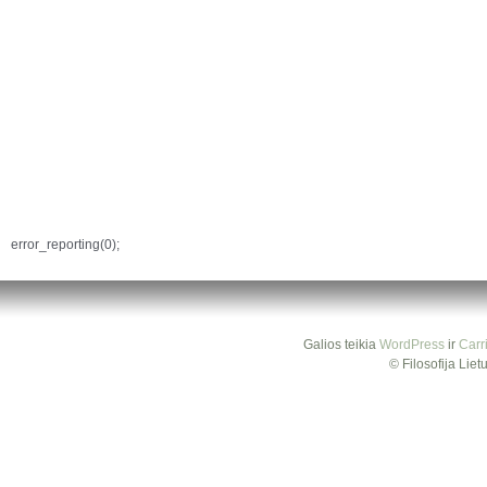
error_reporting(0);
Galios teikia
WordPress
ir
Carr
© Filosofija Lie