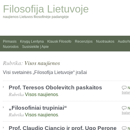
Filosofija Lietuvoje
naujienos Lietuvos filosofinėje padangėje
Pirmasis
Knygų Lentyna
Klausk Filosofo
Recenzijos
Nuotraukos
Audio/
Nuorodos
Susisiekite | Apie
Rubrika:
Visos naujienos
Visi svetainės „Filosofija Lietuvoje“ įrašai
Prof. Teresos Obolevitch paskaitos
N
Rubrika
.
bala
Visos naujienos
„Filosofiniai trupiniai“
N
Rubrika
.
bala
Visos naujienos
Prof. Claudio Ciancio ir prof. Ugo Perone
N