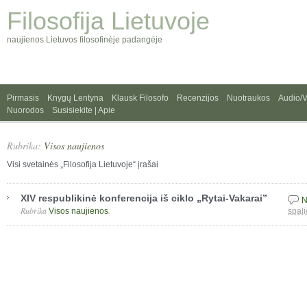
Filosofija Lietuvoje
naujienos Lietuvos filosofinėje padangėje
Pirmasis
Knygų Lentyna
Klausk Filosofo
Recenzijos
Nuotraukos
Audio/
Nuorodos
Susisiekite | Apie
Rubrika:
Visos naujienos
Visi svetainės „Filosofija Lietuvoje“ įrašai
XIV respublikinė konferencija iš ciklo „Rytai-Vakarai”
N
Rubrika
.
Visos naujienos
spali