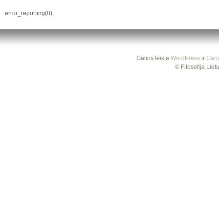
error_reporting(0);
Galios teikia
WordPress
ir
Carr
© Filosofija Lie