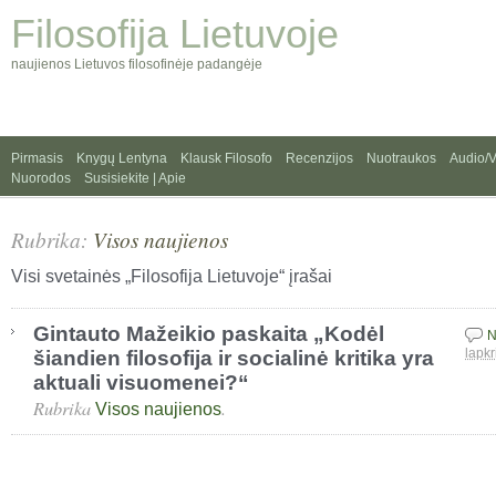
Filosofija Lietuvoje
naujienos Lietuvos filosofinėje padangėje
Pirmasis
Knygų Lentyna
Klausk Filosofo
Recenzijos
Nuotraukos
Audio/
Nuorodos
Susisiekite | Apie
Rubrika:
Visos naujienos
Visi svetainės „Filosofija Lietuvoje“ įrašai
Gintauto Mažeikio paskaita „Kodėl
N
šiandien filosofija ir socialinė kritika yra
lapkr
aktuali visuomenei?“
Rubrika
.
Visos naujienos