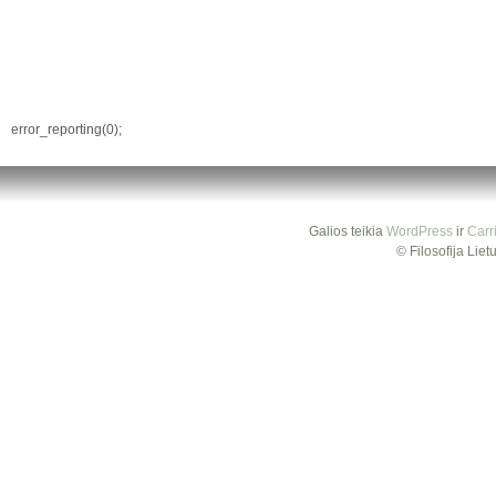
error_reporting(0);
Galios teikia
WordPress
ir
Carr
© Filosofija Lie