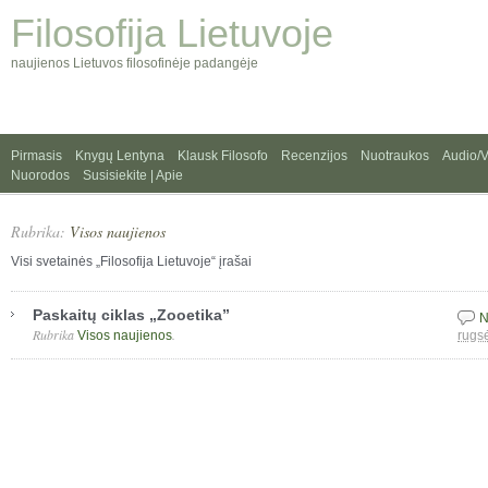
Filosofija Lietuvoje
naujienos Lietuvos filosofinėje padangėje
Pirmasis
Knygų Lentyna
Klausk Filosofo
Recenzijos
Nuotraukos
Audio/
Nuorodos
Susisiekite | Apie
Rubrika:
Visos naujienos
Visi svetainės „Filosofija Lietuvoje“ įrašai
Paskaitų ciklas „Zooetika”
N
Rubrika
.
Visos naujienos
rugs