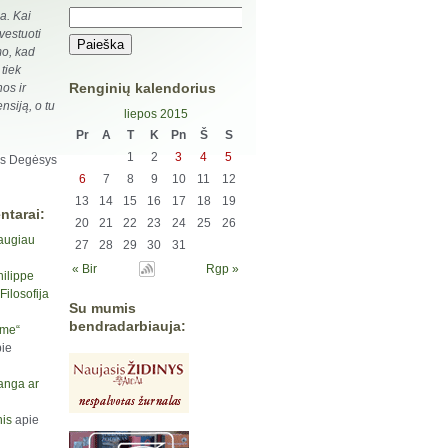
ja. Kai
nvestuoti
mo, kad
tiek
Renginių kalendorius
nos ir
nsiją, o tu
liepos 2015
Pr
A
T
K
Pn
Š
S
1
2
3
4
5
as Degėsys
6
7
8
9
10
11
12
13
14
15
16
17
18
19
ntarai:
20
21
22
23
24
25
26
augiau
27
28
29
30
31
« Bir
Rgp »
hilippe
ilosofija
Su mumis
bendradarbiauja:
yme“
ie
anga ar
is
apie