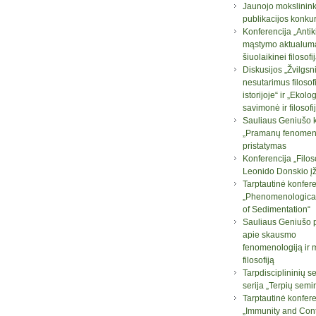
Jaunojo mokslinin
publikacijos konku
Konferencija „Antik
mąstymo aktualum
šiuolaikinei filosofij
Diskusijos „Žvilgsni
nesutarimus filosof
istorijoje“ ir „Ekolo
savimonė ir filosofi
Sauliaus Geniušo 
„Pramanų fenomeno
pristatymas
Konferencija „Filos
Leonido Donskio į
Tarptautinė konfere
„Phenomenologica
of Sedimentation“
Sauliaus Geniušo 
apie skausmo
fenomenologiją ir 
filosofiją
Tarpdisciplininių 
serija „Terpių semi
Tarptautinė konfere
„Immunity and Con