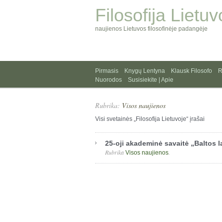
Filosofija Lietuv
naujienos Lietuvos filosofinėje padangėje
Pirmasis
Knygų Lentyna
Klausk Filosofo
R
Nuorodos
Susisiekite | Apie
Rubrika:
Visos naujienos
Visi svetainės „Filosofija Lietuvoje“ įrašai
25-oji akademinė savaitė „Baltos 
Rubrika
.
Visos naujienos