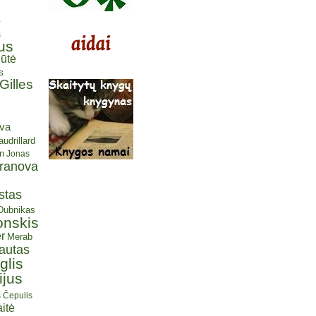
ė
s
us
ūtė
s
Gilles
eva
udrillard
n
Jonas
aranova
stas
 Dubnikas
onskis
r
Merab
autas
glis
ijus
s Čepulis
itė