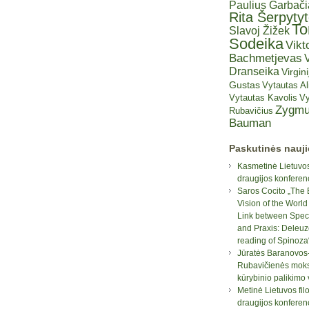
Paulius Garbač
Rita Šerpyty
T
Slavoj Žižek
Sodeika
Vikt
Bachmetjevas
V
Dranseika
Virgini
Gustas
Vytautas A
Vytautas Kavolis
Vy
Zygmu
Rubavičius
Bauman
Paskutinės nauj
Kasmetinė Lietuvos
draugijos konferen
Saros Cocito „The 
Vision of the World
Link between Spec
and Praxis: Deleuz
reading of Spinoza
Jūratės Baranovos
Rubavičienės moksl
kūrybinio palikimo
Metinė Lietuvos fil
draugijos konferen