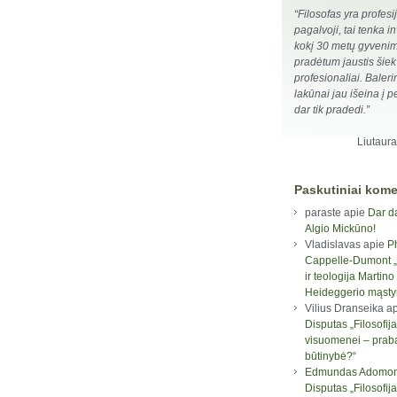
“Filosofas yra profesi
pagalvoji, tai tenka i
kokį 30 metų gyveni
pradėtum jaustis šiek 
profesionaliai. Baleri
lakūnai jau išeina į pe
dar tik pradedi.”
Liutaur
Paskutiniai kome
paraste
apie
Dar d
Algio Mickūno!
Vladislavas
apie
P
Cappelle-Dumont „F
ir teologija Martino
Heideggerio mąst
Vilius Dranseika
ap
Disputas „Filosofija
visuomenei – prab
būtinybė?“
Edmundas Adomon
Disputas „Filosofija