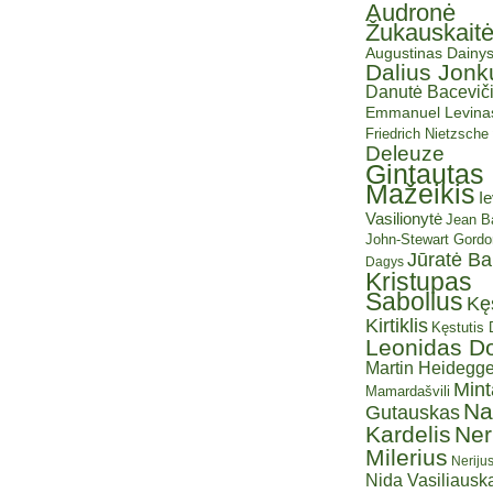
Audronė
Žukauskait
Augustinas Dainy
Dalius Jonk
Danutė Baceviči
Emmanuel Levina
Friedrich Nietzsche
Deleuze
Gintautas
Mažeikis
I
Vasilionytė
Jean Ba
John-Stewart Gordo
Jūratė B
Dagys
Kristupas
Sabolius
Kę
Kirtiklis
Kęstutis
Leonidas D
Martin Heidegge
Mint
Mamardašvili
Na
Gutauskas
Kardelis
Ner
Milerius
Neriju
Nida Vasiliauska