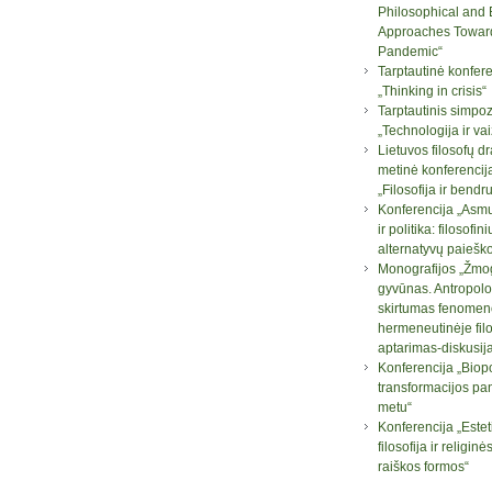
Philosophical and B
Approaches Towar
Pandemic“
Tarptautinė konfere
„Thinking in crisis“
Tarptautinis simpo
„Technologija ir va
Lietuvos filosofų d
metinė konferencij
„Filosofija ir bend
Konferencija „Asm
ir politika: filosofini
alternatyvų paiešk
Monografijos „Žmog
gyvūnas. Antropolo
skirtumas fenomen
hermeneutinėje filo
aptarimas-diskusij
Konferencija „Biopo
transformacijos pa
metu“
Konferencija „Este
filosofija ir religi
raiškos formos“