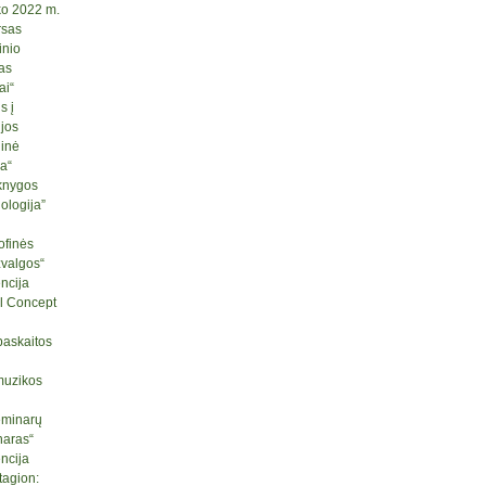
ko 2022 m.
rsas
inio
as
ai“
s į
ijos
ginė
ja“
knygos
logija”
ofinės
žvalgos“
ncija
l Concept
paskaitos
muzikos
seminarų
naras“
ncija
tagion: