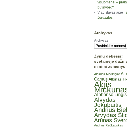
visuomenei – prab
būtinybė?“
Vladislavas
apie
Ta
Jeruzalės
Archyvas
Archyvas
Žymų debesis:
svetainėje dažni
minimi asmenys
Alb
Alasdair MacIntyre
Camus
Albinas P
Algis
Mickūna
Alphonso Lingis
Alvydas
Jokubaitis
Andrius Bie
Arvydas Šli
Arūnas Sverd
Audrius Račkauskas