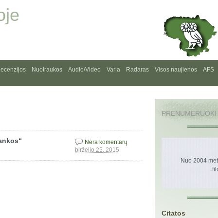
oje
ecenzijos
Nuotraukos
Audio/Video
Varia
Radaras
Visos naujienos
AFS
PRENUMERUOKI
lankos“
Nėra komentarų
birželio 25, 2015
Nuo 2004 metų
fi
Citatos