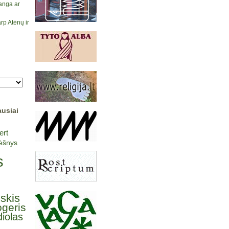
anga ar
rp Atėnų ir
ausiai
ert
lėšnys
s
lskis
ogeris
iolas