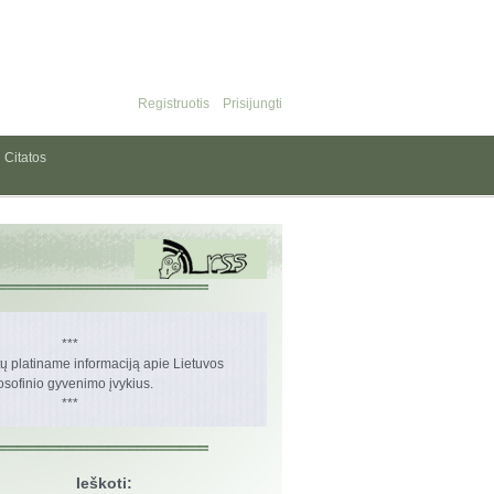
Registruotis
Prisijungti
Citatos
***
 platiname informaciją apie Lietuvos
losofinio gyvenimo įvykius.
***
Ieškoti: