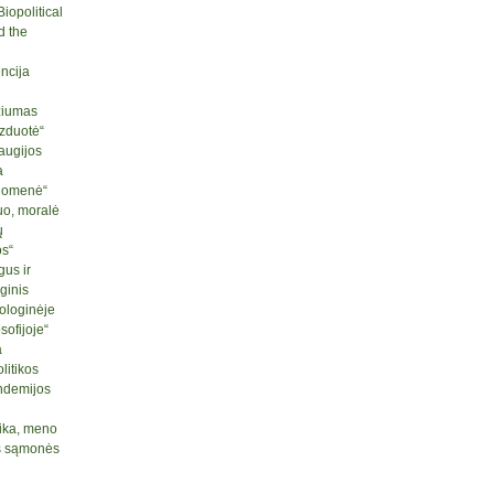
iopolitical
d the
ncija
ziumas
izduotė“
raugijos
a
ruomenė“
uo, moralė
ų
os“
us ir
ginis
ologinėje
sofijoje“
a
litikos
ndemijos
tika, meno
nės sąmonės