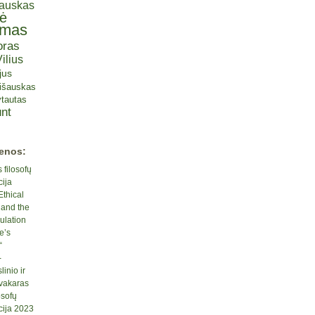
iauskas
tė
omas
oras
ilius
jus
lišauskas
tautas
nt
ienos:
 filosofų
cija
Ethical
 and the
ulation
e’s
“
-
inio ir
 vakaras
osofų
cija 2023