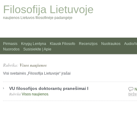
Filosofija Lietuvoje
naujienos Lietuvos filosofinėje padangėje
Pirmasis
Knygų Lentyna
Klausk Filosofo
Recenzijos
Nuotraukos
Audio/
Nuorodos
Susisiekite | Apie
Rubrika:
Visos naujienos
Visi svetainės „Filosofija Lietuvoje“ įrašai
VU filosofijos doktorantų pranešimai I
N
Rubrika
.
Visos naujienos
birže