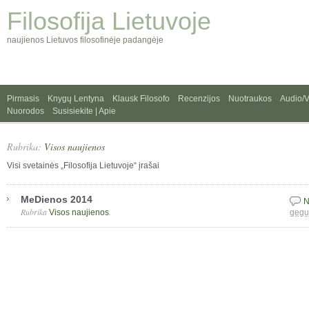
Filosofija Lietuvoje
naujienos Lietuvos filosofinėje padangėje
Pirmasis
Knygų Lentyna
Klausk Filosofo
Recenzijos
Nuotraukos
Audio/
Nuorodos
Susisiekite | Apie
Rubrika:
Visos naujienos
Visi svetainės „Filosofija Lietuvoje“ įrašai
MeDienos 2014
N
Rubrika
.
Visos naujienos
gegu