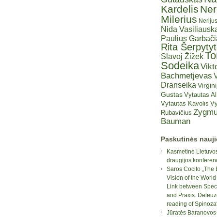
Kardelis
Ner
Milerius
Neriju
Nida Vasiliauska
Paulius Garbač
Rita Šerpyty
T
Slavoj Žižek
Sodeika
Vikt
Bachmetjevas
V
Dranseika
Virgini
Gustas
Vytautas A
Vytautas Kavolis
Vy
Zygmu
Rubavičius
Bauman
Paskutinės nauj
Kasmetinė Lietuvos
draugijos konferen
Saros Cocito „The 
Vision of the World
Link between Spec
and Praxis: Deleuz
reading of Spinoza
Jūratės Baranovos