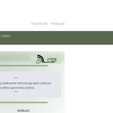
Registruotis
Prisijungti
Citatos
***
 platiname informaciją apie Lietuvos
losofinio gyvenimo įvykius.
***
Ieškoti: