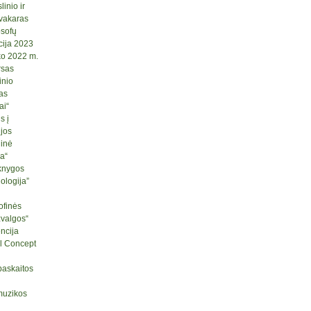
inio ir
 vakaras
osofų
cija 2023
ko 2022 m.
rsas
inio
as
ai“
s į
ijos
ginė
ja“
knygos
logija”
ofinės
žvalgos“
ncija
l Concept
paskaitos
muzikos