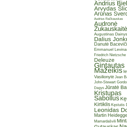
Andrius Bie
Arvydas Šli
Arūnas Sverd
Audrius Račkauskas
Audronė
Žukauskait
Augustinas Dainy
Dalius Jonk
Danutė Baceviči
Emmanuel Levina
Friedrich Nietzsche
Deleuze
Gintautas
Mažeikis
I
Vasilionytė
Jean Ba
John-Stewart Gordo
Jūratė B
Dagys
Kristupas
Sabolius
Kę
Kirtiklis
Kęstutis
Leonidas D
Martin Heidegge
Mint
Mamardašvili
Na
Gutauskas