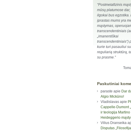
“Postmetafizinis mąst
mūsų platumose dar, 
ilgokai bus egzotika.
įprastas mums yra met
mąstymas, operuojan
transcendentiniais (a
„imanentiškai
transcendentiniais“) p
kurie turi pasauliui su
reguliarią struktūrą,
su prasme.”
Toma
Paskutiniai kome
paraste
apie
Dar d
Algio Mickūno!
Vladislavas
apie
P
Cappelle-Dumont „F
ir teologija Martino
Heideggerio mąst
Vilius Dranseika
ap
Disputas „Filosofija