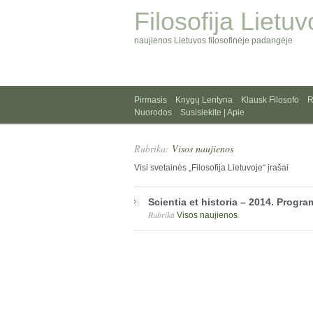
Filosofija Lietuv
naujienos Lietuvos filosofinėje padangėje
Pirmasis
Knygų Lentyna
Klausk Filosofo
R
Nuorodos
Susisiekite | Apie
Rubrika:
Visos naujienos
Visi svetainės „Filosofija Lietuvoje“ įrašai
Scientia et historia – 2014. Progra
Rubrika
.
Visos naujienos