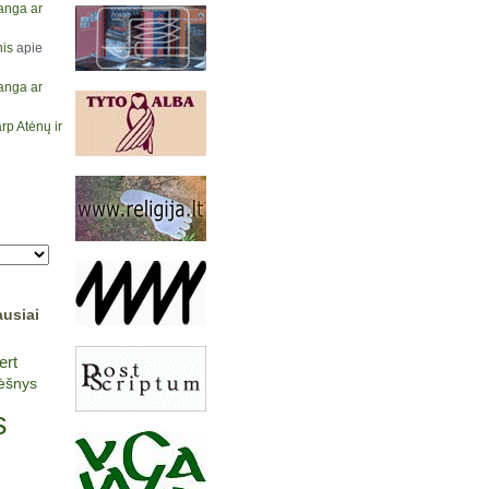
anga ar
is
apie
anga ar
rp Atėnų ir
ausiai
ert
lėšnys
s