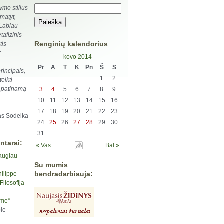
ymo stilius
matyt,
 Labiau
afizinis
Renginių kalendorius
tis
r
kovo 2014
Pr
A
T
K
Pn
Š
S
rincipais,
1
2
teikti
 tapatinamą
3
4
5
6
7
8
9
10
11
12
13
14
15
16
17
18
19
20
21
22
23
s Sodeika
24
25
26
27
28
29
30
31
ntarai:
« Vas
Bal »
augiau
Su mumis
bendradarbiauja:
hilippe
ilosofija
yme“
ie