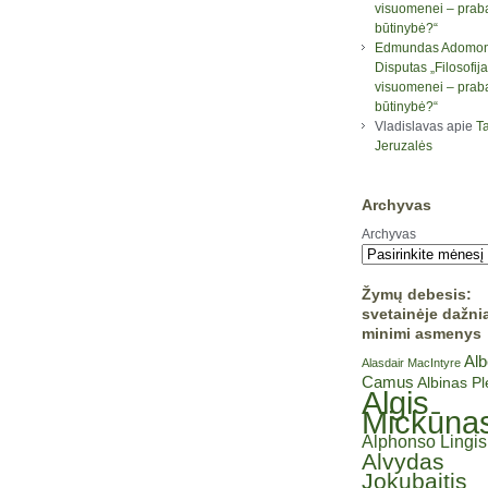
visuomenei – prab
būtinybė?“
Edmundas Adomon
Disputas „Filosofija
visuomenei – prab
būtinybė?“
Vladislavas
apie
Ta
Jeruzalės
Archyvas
Archyvas
Žymų debesis:
svetainėje dažni
minimi asmenys
Alb
Alasdair MacIntyre
Camus
Albinas P
Algis
Mickūna
Alphonso Lingis
Alvydas
Jokubaitis