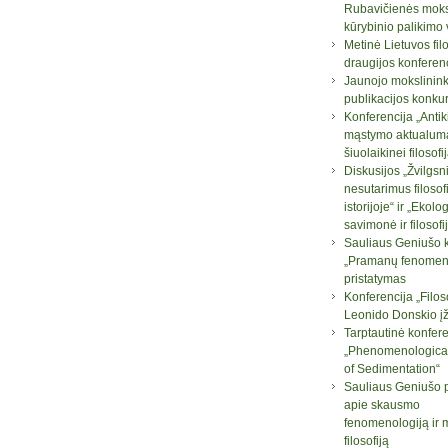
Rubavičienės moksl
kūrybinio palikimo
Metinė Lietuvos fil
draugijos konferen
Jaunojo mokslinin
publikacijos konku
Konferencija „Antik
mąstymo aktualum
šiuolaikinei filosofij
Diskusijos „Žvilgsni
nesutarimus filosof
istorijoje“ ir „Ekolo
savimonė ir filosofi
Sauliaus Geniušo 
„Pramanų fenomeno
pristatymas
Konferencija „Filos
Leonido Donskio į
Tarptautinė konfere
„Phenomenologica
of Sedimentation“
Sauliaus Geniušo 
apie skausmo
fenomenologiją ir 
filosofiją