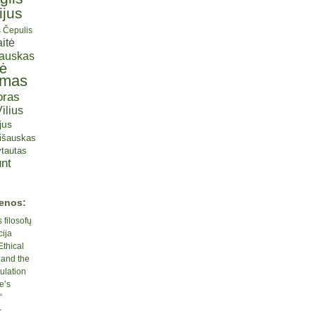
ijus
s Čepulis
itė
iauskas
tė
omas
oras
ilius
jus
lišauskas
tautas
nt
ienos:
 filosofų
cija
Ethical
 and the
ulation
e’s
“
-