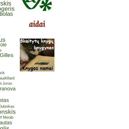
lskis
ogeris
iolas
ė
s
us
ūtė
s
Gilles
eva
udrillard
n
Jonas
aranova
stas
 Dubnikas
onskis
r
Merab
autas
glis