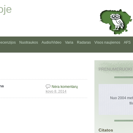
oje
ecenzijos
Nuotraukos
Audio/Video
Varia
Radaras
Visos naujienos
AFS
PRENUMERUOKI
ma
Nėra komentarų
kovo 8, 2014
Nuo 2004 metų
fi
Citatos