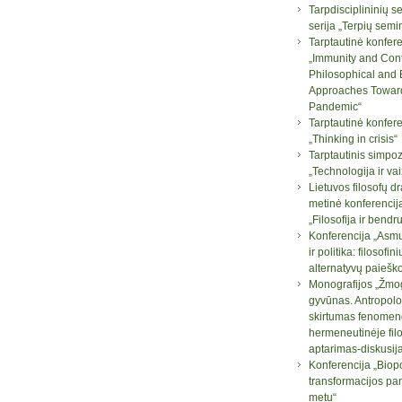
Tarpdisciplininių 
serija „Terpių semi
Tarptautinė konfere
„Immunity and Con
Philosophical and B
Approaches Towar
Pandemic“
Tarptautinė konfere
„Thinking in crisis“
Tarptautinis simpo
„Technologija ir va
Lietuvos filosofų d
metinė konferencij
„Filosofija ir bend
Konferencija „Asm
ir politika: filosofini
alternatyvų paiešk
Monografijos „Žmog
gyvūnas. Antropolo
skirtumas fenomen
hermeneutinėje filo
aptarimas-diskusij
Konferencija „Biopo
transformacijos pa
metu“