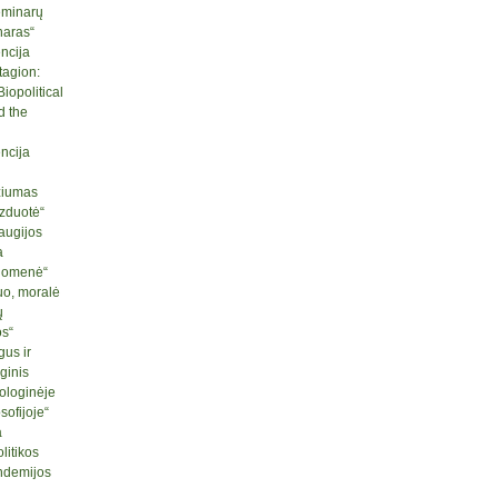
seminarų
naras“
ncija
tagion:
iopolitical
d the
ncija
ziumas
izduotė“
raugijos
a
ruomenė“
uo, moralė
ų
os“
us ir
ginis
ologinėje
sofijoje“
a
litikos
ndemijos