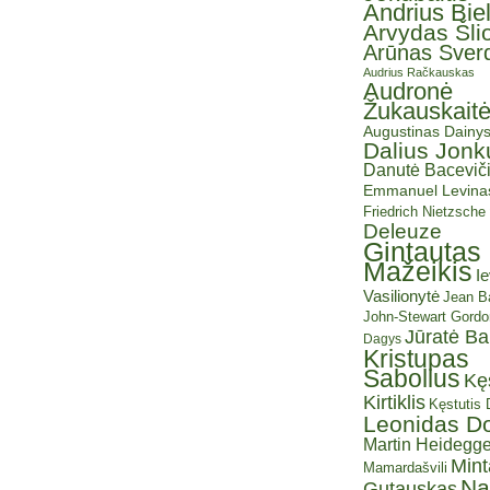
Andrius Bie
Arvydas Šli
Arūnas Sverd
Audrius Račkauskas
Audronė
Žukauskait
Augustinas Dainy
Dalius Jonk
Danutė Baceviči
Emmanuel Levina
Friedrich Nietzsche
Deleuze
Gintautas
Mažeikis
I
Vasilionytė
Jean Ba
John-Stewart Gordo
Jūratė B
Dagys
Kristupas
Sabolius
Kę
Kirtiklis
Kęstutis
Leonidas D
Martin Heidegge
Mint
Mamardašvili
Na
Gutauskas