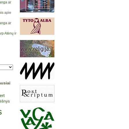
anga ar
is
apie
anga ar
rp Atėnų ir
ausiai
ert
lėšnys
s