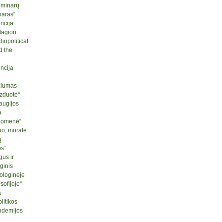
seminarų
naras“
ncija
tagion:
iopolitical
d the
ncija
ziumas
izduotė“
raugijos
a
ruomenė“
uo, moralė
ų
os“
us ir
ginis
ologinėje
sofijoje“
a
litikos
ndemijos