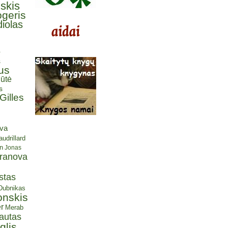
lskis
ogeris
iolas
ė
s
us
ūtė
s
Gilles
eva
udrillard
n
Jonas
aranova
stas
 Dubnikas
onskis
r
Merab
autas
glis