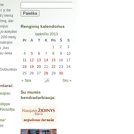
rie
t. y. be
 į vieną
jimą, dar
Renginių kalendorius
erijus
 jo kokybei
lapkričio 2013
us 200 metų
Pr
A
T
K
Pn
Š
S
rukcijos
1
2
3
s „kas
iau lieka
4
5
6
7
8
9
10
11
12
13
14
15
16
17
18
19
20
21
22
23
24
 Gutauskas
25
26
27
28
29
30
« Spa
Gru »
ntarai:
Su mumis
augiau
bendradarbiauja:
hilippe
ilosofija
yme“
ie