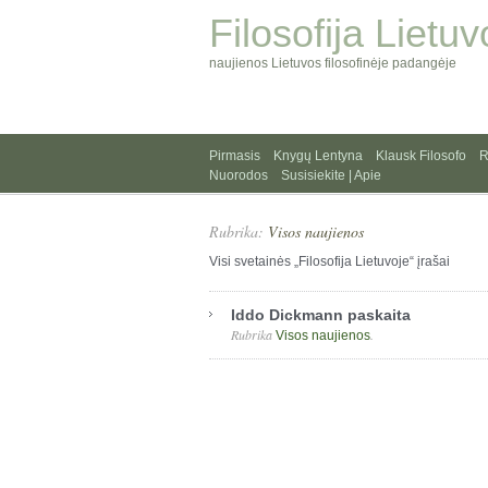
Filosofija Lietuv
naujienos Lietuvos filosofinėje padangėje
Pirmasis
Knygų Lentyna
Klausk Filosofo
R
Nuorodos
Susisiekite | Apie
Rubrika:
Visos naujienos
Visi svetainės „Filosofija Lietuvoje“ įrašai
Iddo Dickmann paskaita
Rubrika
.
Visos naujienos