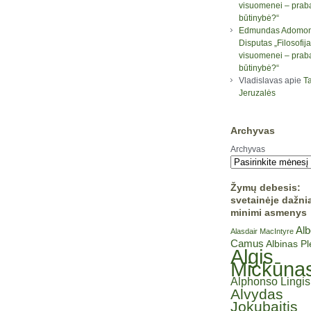
visuomenei – prab
būtinybė?“
Edmundas Adomon
Disputas „Filosofija
visuomenei – prab
būtinybė?“
Vladislavas
apie
Ta
Jeruzalės
Archyvas
Archyvas
Žymų debesis:
svetainėje dažni
minimi asmenys
Alb
Alasdair MacIntyre
Camus
Albinas P
Algis
Mickūna
Alphonso Lingis
Alvydas
Jokubaitis