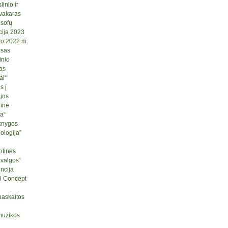
inio ir
 vakaras
osofų
cija 2023
ko 2022 m.
rsas
inio
as
ai“
s į
ijos
ginė
ja“
knygos
logija”
ofinės
žvalgos“
ncija
l Concept
paskaitos
muzikos