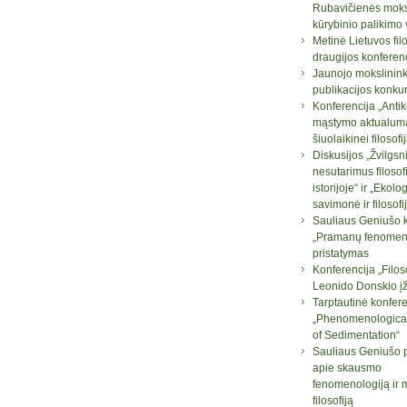
Rubavičienės moksl
kūrybinio palikimo
Metinė Lietuvos fil
draugijos konferen
Jaunojo mokslinin
publikacijos konku
Konferencija „Antik
mąstymo aktualum
šiuolaikinei filosofij
Diskusijos „Žvilgsni
nesutarimus filosof
istorijoje“ ir „Ekolo
savimonė ir filosofi
Sauliaus Geniušo 
„Pramanų fenomeno
pristatymas
Konferencija „Filos
Leonido Donskio į
Tarptautinė konfere
„Phenomenologica
of Sedimentation“
Sauliaus Geniušo 
apie skausmo
fenomenologiją ir 
filosofiją