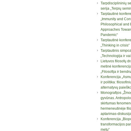
Tarpdisciplininių 
serija „Terpių semi
Tarptautinė konfere
„Immunity and Con
Philosophical and B
Approaches Towar
Pandemic“
Tarptautinė konfere
„Thinking in crisis“
Tarptautinis simpo
„Technologija ir va
Lietuvos filosofų d
metinė konferencij
„Filosofija ir bend
Konferencija „Asm
ir politika: filosofini
alternatyvų paiešk
Monografijos „Žmog
gyvūnas. Antropolo
skirtumas fenomen
hermeneutinėje filo
aptarimas-diskusij
Konferencija „Biopo
transformacijos pa
metu“