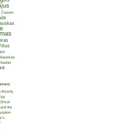
ijus
s Čepulis
itė
iauskas
tė
omas
oras
ilius
jus
lišauskas
tautas
nt
ienos:
 filosofų
cija
Ethical
 and the
ulation
e’s
“
-