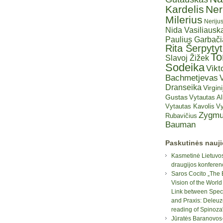
Kardelis
Ner
Milerius
Neriju
Nida Vasiliauska
Paulius Garbač
Rita Šerpyty
T
Slavoj Žižek
Sodeika
Vikt
Bachmetjevas
V
Dranseika
Virgini
Gustas
Vytautas A
Vytautas Kavolis
Vy
Zygmu
Rubavičius
Bauman
Paskutinės nauj
Kasmetinė Lietuvos
draugijos konferen
Saros Cocito „The 
Vision of the World
Link between Spec
and Praxis: Deleuz
reading of Spinoza
Jūratės Baranovos