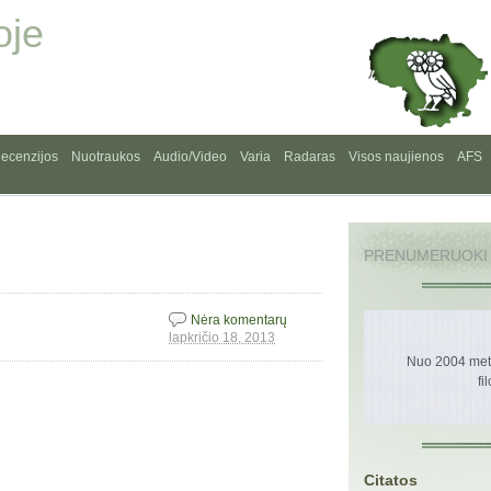
oje
ecenzijos
Nuotraukos
Audio/Video
Varia
Radaras
Visos naujienos
AFS
PRENUMERUOKI
Nėra komentarų
lapkričio 18, 2013
Nuo 2004 metų
fi
Citatos