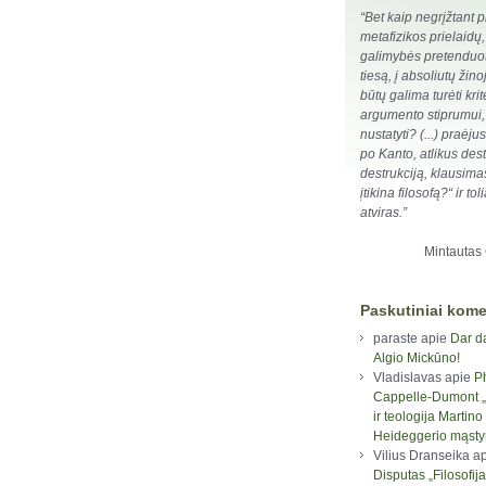
“Bet kaip negrįžtant p
metafizikos prielaidų, 
galimybės pretenduoti
tiesą, į absoliutų žino
būtų galima turėti krit
argumento stiprumui,
nustatyti? (...) praėj
po Kanto, atlikus dest
destrukciją, klausima
įtikina filosofą?“ ir tol
atviras.”
Mintautas
Paskutiniai kome
paraste
apie
Dar d
Algio Mickūno!
Vladislavas
apie
P
Cappelle-Dumont „F
ir teologija Martino
Heideggerio mąst
Vilius Dranseika
ap
Disputas „Filosofija