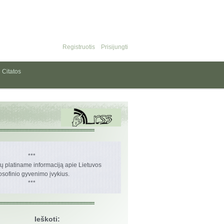
Registruotis
Prisijungti
Citatos
***
 platiname informaciją apie Lietuvos
losofinio gyvenimo įvykius.
***
Ieškoti: