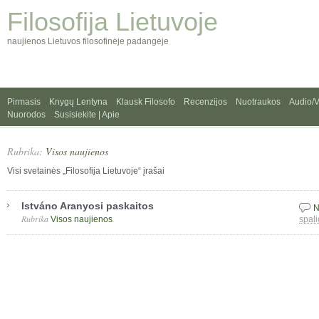
Filosofija Lietuvoje
naujienos Lietuvos filosofinėje padangėje
Pirmasis
Knygų Lentyna
Klausk Filosofo
Recenzijos
Nuotraukos
Audio/
Nuorodos
Susisiekite | Apie
Rubrika:
Visos naujienos
Visi svetainės „Filosofija Lietuvoje“ įrašai
Istváno Aranyosi paskaitos
N
Rubrika
.
Visos naujienos
spali