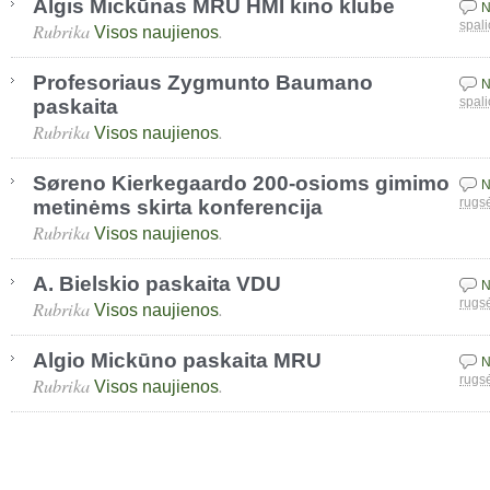
Algis Mickūnas MRU HMI kino klube
N
Rubrika
.
spali
Visos naujienos
Profesoriaus Zygmunto Baumano
N
paskaita
spali
Rubrika
.
Visos naujienos
Søreno Kierkegaardo 200-osioms gimimo
N
metinėms skirta konferencija
rugs
Rubrika
.
Visos naujienos
A. Bielskio paskaita VDU
N
Rubrika
.
rugs
Visos naujienos
Algio Mickūno paskaita MRU
N
Rubrika
.
rugs
Visos naujienos