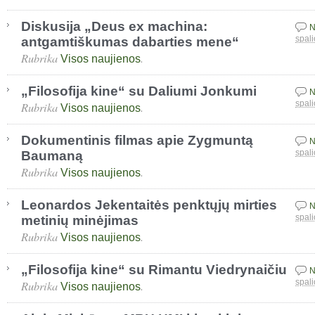
Diskusija „Deus ex machina:
N
antgamtiškumas dabarties mene“
spali
Rubrika
.
Visos naujienos
„Filosofija kine“ su Daliumi Jonkumi
N
Rubrika
.
spali
Visos naujienos
Dokumentinis filmas apie Zygmuntą
N
Baumaną
spali
Rubrika
.
Visos naujienos
Leonardos Jekentaitės penktųjų mirties
N
metinių minėjimas
spali
Rubrika
.
Visos naujienos
„Filosofija kine“ su Rimantu Viedrynaičiu
N
Rubrika
.
spali
Visos naujienos