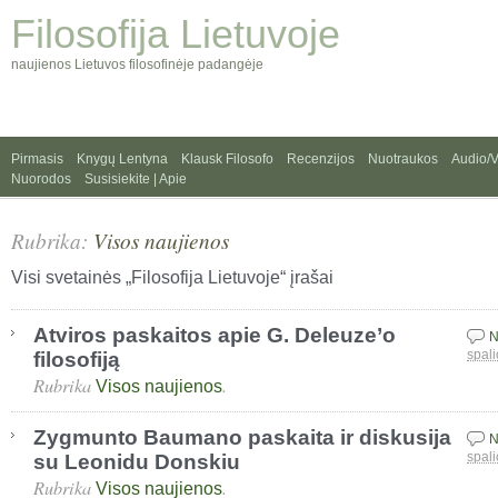
Filosofija Lietuvoje
naujienos Lietuvos filosofinėje padangėje
Pirmasis
Knygų Lentyna
Klausk Filosofo
Recenzijos
Nuotraukos
Audio/
Nuorodos
Susisiekite | Apie
Rubrika:
Visos naujienos
Visi svetainės „Filosofija Lietuvoje“ įrašai
Atviros paskaitos apie G. Deleuze’o
N
filosofiją
spali
Rubrika
.
Visos naujienos
Zygmunto Baumano paskaita ir diskusija
N
su Leonidu Donskiu
spali
Rubrika
.
Visos naujienos