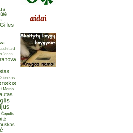
s
us
ūtė
s
Gilles
eva
udrillard
n
Jonas
aranova
stas
 Dubnikas
onskis
r
Merab
autas
glis
ijus
s Čepulis
itė
iauskas
tė