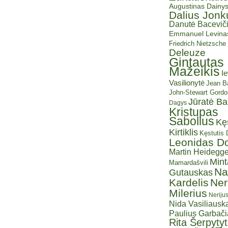
Augustinas Dainy
Dalius Jonk
Danutė Baceviči
Emmanuel Levina
Friedrich Nietzsche
Deleuze
Gintautas
Mažeikis
I
Vasilionytė
Jean Ba
John-Stewart Gordo
Jūratė B
Dagys
Kristupas
Sabolius
Kę
Kirtiklis
Kęstutis
Leonidas D
Martin Heidegge
Mint
Mamardašvili
Na
Gutauskas
Kardelis
Ner
Milerius
Neriju
Nida Vasiliauska
Paulius Garbač
Rita Šerpyty