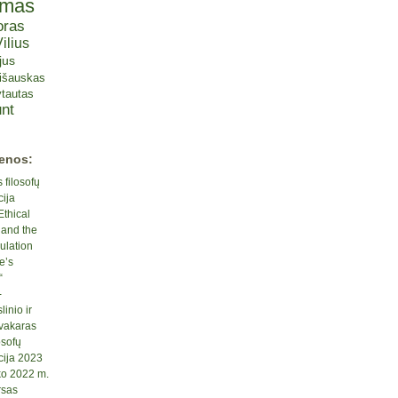
omas
oras
ilius
jus
lišauskas
tautas
nt
ienos:
 filosofų
cija
Ethical
 and the
ulation
e’s
“
-
inio ir
 vakaras
osofų
cija 2023
ko 2022 m.
rsas