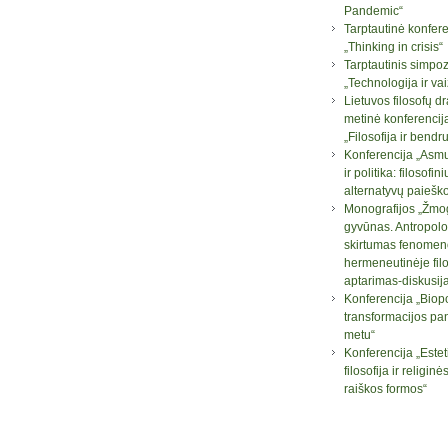
Pandemic“
Tarptautinė konfere
„Thinking in crisis“
Tarptautinis simpo
„Technologija ir va
Lietuvos filosofų d
metinė konferencij
„Filosofija ir bend
Konferencija „Asm
ir politika: filosofini
alternatyvų paiešk
Monografijos „Žmog
gyvūnas. Antropolo
skirtumas fenomen
hermeneutinėje filo
aptarimas-diskusij
Konferencija „Biopo
transformacijos pa
metu“
Konferencija „Este
filosofija ir religi
raiškos formos“