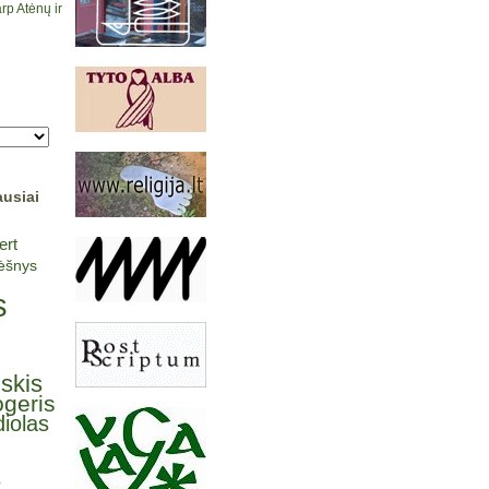
rp Atėnų ir
ausiai
ert
lėšnys
s
lskis
ogeris
iolas
ė