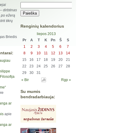
ejai
 – dirbtinas
e po ežerą
rti tikrų
Renginių kalendorius
liepos 2013
as Briedis
Pr
A
T
K
Pn
Š
S
1
2
3
4
5
6
7
ntarai:
8
9
10
11
12
13
14
15
16
17
18
19
20
21
augiau
22
23
24
25
26
27
28
hilippe
29
30
31
ilosofija
« Bir
Rgp »
yme“
Su mumis
ie
bendradarbiauja:
anga ar
is
apie
anga ar