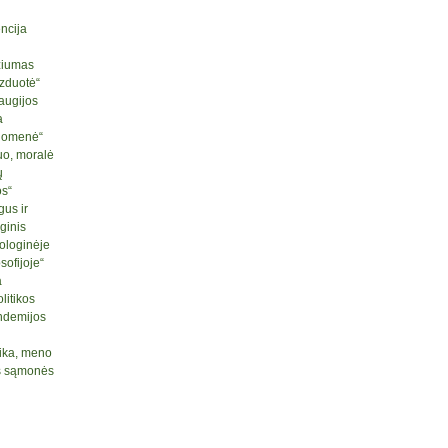
ncija
ziumas
izduotė“
raugijos
a
ruomenė“
uo, moralė
ų
os“
us ir
ginis
ologinėje
sofijoje“
a
litikos
ndemijos
tika, meno
nės sąmonės