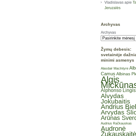
Vladislavas
apie
Ta
Jeruzalės
Archyvas
Archyvas
Žymų debesis:
svetainėje dažni
minimi asmenys
Alb
Alasdair MacIntyre
Camus
Albinas P
Algis
Mickūna
Alphonso Lingis
Alvydas
Jokubaitis
Andrius Bie
Arvydas Šli
Arūnas Sverd
Audrius Račkauskas
Audronė
Žukauskait