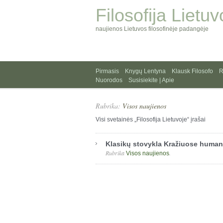
Filosofija Lietuv
naujienos Lietuvos filosofinėje padangėje
Pirmasis
Knygų Lentyna
Klausk Filosofo
R
Nuorodos
Susisiekite | Apie
Rubrika:
Visos naujienos
Visi svetainės „Filosofija Lietuvoje“ įrašai
Klasikų stovykla Kražiuose human
Rubrika
.
Visos naujienos