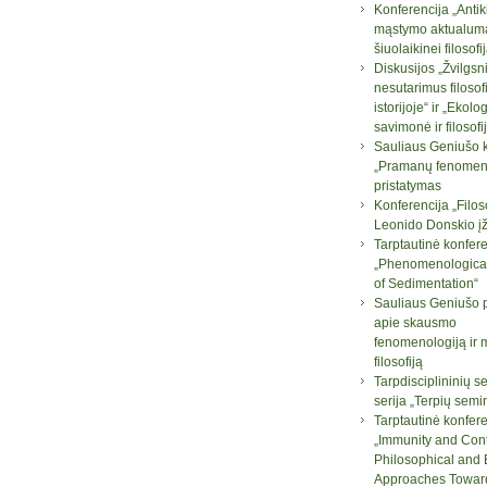
Konferencija „Antik
mąstymo aktualum
šiuolaikinei filosofij
Diskusijos „Žvilgsni
nesutarimus filosof
istorijoje“ ir „Ekolo
savimonė ir filosofi
Sauliaus Geniušo 
„Pramanų fenomeno
pristatymas
Konferencija „Filos
Leonido Donskio į
Tarptautinė konfere
„Phenomenologica
of Sedimentation“
Sauliaus Geniušo 
apie skausmo
fenomenologiją ir 
filosofiją
Tarpdisciplininių 
serija „Terpių semi
Tarptautinė konfere
„Immunity and Con
Philosophical and B
Approaches Towar