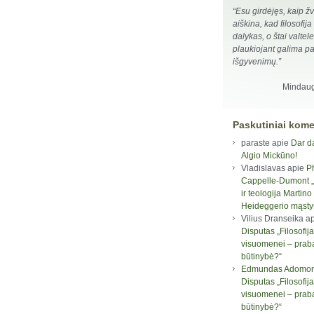
“Esu girdėjęs, kaip žv
aiškina, kad filosofija
dalykas, o štai valtel
plaukiojant galima pati
išgyvenimų.”
Mindaug
Paskutiniai kome
paraste
apie
Dar d
Algio Mickūno!
Vladislavas
apie
P
Cappelle-Dumont „F
ir teologija Martino
Heideggerio mąst
Vilius Dranseika
ap
Disputas „Filosofija
visuomenei – prab
būtinybė?“
Edmundas Adomon
Disputas „Filosofija
visuomenei – prab
būtinybė?“