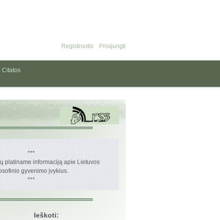
Registruotis
Prisijungti
Citatos
***
 platiname informaciją apie Lietuvos
losofinio gyvenimo įvykius.
***
Ieškoti: