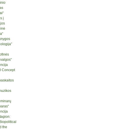
inio
as
ai“
s į
ijos
ginė
ja“
knygos
logija”
ofinės
žvalgos“
ncija
l Concept
paskaitos
muzikos
seminarų
naras“
ncija
tagion:
iopolitical
d the