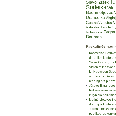
T
Slavoj Žižek
Sodeika
Vikt
Bachmetjevas
V
Dranseika
Virgini
Gustas
Vytautas A
Vytautas Kavolis
Vy
Zygmu
Rubavičius
Bauman
Paskutinės nauj
Kasmetinė Lietuvos
draugijos konferen
Saros Cocito „The 
Vision of the World
Link between Spec
and Praxis: Deleuz
reading of Spinoza
Jūratės Baranovos
Rubavičienės moksl
kūrybinio palikimo
Metinė Lietuvos fil
draugijos konferen
Jaunojo mokslinin
publikacijos konku