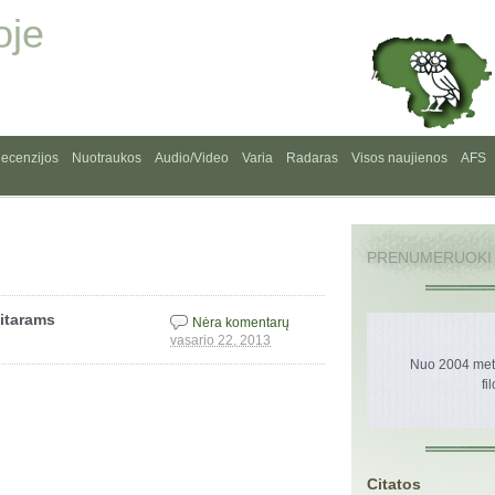
oje
ecenzijos
Nuotraukos
Audio/Video
Varia
Radaras
Visos naujienos
AFS
PRENUMERUOKI
itarams
Nėra komentarų
vasario 22, 2013
Nuo 2004 metų
fi
Citatos