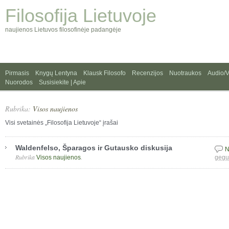
Filosofija Lietuvoje
naujienos Lietuvos filosofinėje padangėje
Pirmasis
Knygų Lentyna
Klausk Filosofo
Recenzijos
Nuotraukos
Audio/
Nuorodos
Susisiekite | Apie
Rubrika:
Visos naujienos
Visi svetainės „Filosofija Lietuvoje“ įrašai
Waldenfelso, Šparagos ir Gutausko diskusija
N
Rubrika
.
Visos naujienos
gegu