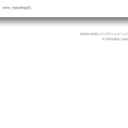
error_reporting(0);
Galios teikia
WordPress
ir
Carr
© Filosofija Lie