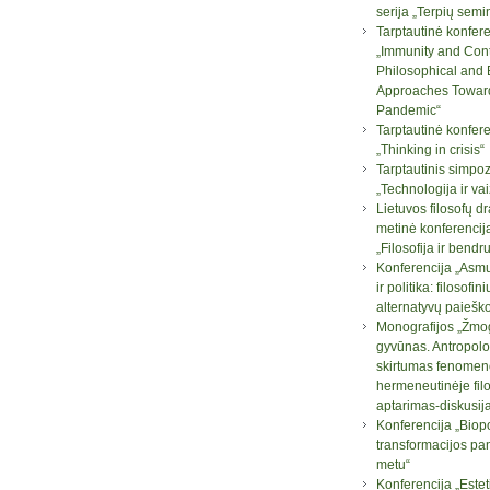
serija „Terpių semi
Tarptautinė konfere
„Immunity and Con
Philosophical and B
Approaches Towar
Pandemic“
Tarptautinė konfere
„Thinking in crisis“
Tarptautinis simpo
„Technologija ir va
Lietuvos filosofų d
metinė konferencij
„Filosofija ir bend
Konferencija „Asm
ir politika: filosofini
alternatyvų paiešk
Monografijos „Žmog
gyvūnas. Antropolo
skirtumas fenomen
hermeneutinėje filo
aptarimas-diskusij
Konferencija „Biopo
transformacijos pa
metu“
Konferencija „Este