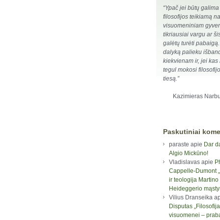
“Ypač jei būtų galima į
filosofijos teikiamą 
visuomeniniam gyven
tikriausiai vargu ar ši
galėtų turėti pabaigą.
dalyką palieku išband
kiekvienam ir, jei kas n
tegul mokosi filosofijo
tiesą.”
Kazimieras Narbu
Paskutiniai kome
paraste
apie
Dar d
Algio Mickūno!
Vladislavas
apie
P
Cappelle-Dumont „F
ir teologija Martino
Heideggerio mąst
Vilius Dranseika
ap
Disputas „Filosofija
visuomenei – prab