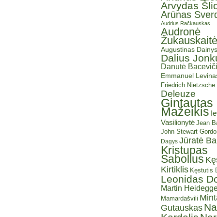
Arvydas Šli
Arūnas Sverd
Audrius Račkauskas
Audronė
Žukauskait
Augustinas Dainy
Dalius Jonk
Danutė Baceviči
Emmanuel Levina
Friedrich Nietzsche
Deleuze
Gintautas
Mažeikis
I
Vasilionytė
Jean Ba
John-Stewart Gordo
Jūratė B
Dagys
Kristupas
Sabolius
Kę
Kirtiklis
Kęstutis
Leonidas D
Martin Heidegge
Mint
Mamardašvili
Na
Gutauskas