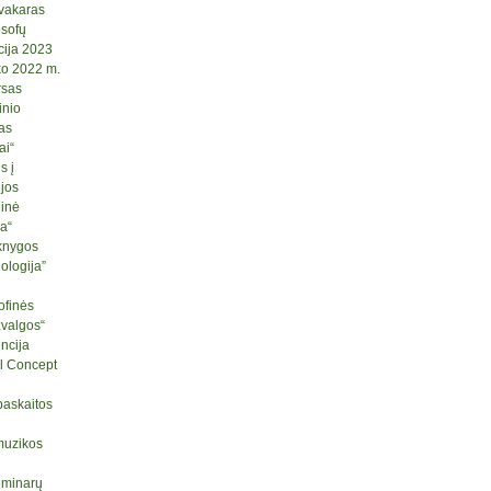
 vakaras
osofų
cija 2023
ko 2022 m.
rsas
inio
as
ai“
s į
ijos
ginė
ja“
knygos
logija”
ofinės
žvalgos“
ncija
l Concept
paskaitos
muzikos
seminarų