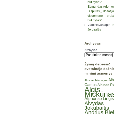
būtinybė?“
Edmundas Adomon
Disputas „Filosofija
visuomenei – prab
būtinybė?“
Vladislavas
apie
Ta
Jeruzalės
Archyvas
Archyvas
Žymų debesis:
svetainėje dažni
minimi asmenys
Alb
Alasdair MacIntyre
Camus
Albinas P
Algis
Mickūna
Alphonso Lingis
Alvydas
Jokubaitis
Andrius Bie