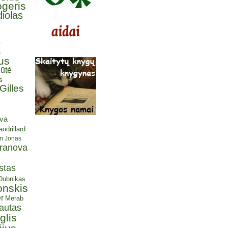
ogeris
iolas
ė
s
us
ūtė
s
Gilles
eva
udrillard
n
Jonas
aranova
stas
 Dubnikas
onskis
r
Merab
autas
glis