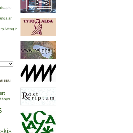
is
apie
anga ar
rp Atėnų ir
ausiai
ert
lėšnys
s
lskis