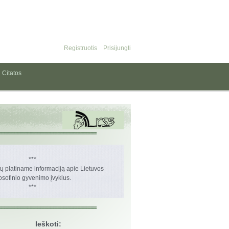
Registruotis
Prisijungti
Citatos
***
 platiname informaciją apie Lietuvos
losofinio gyvenimo įvykius.
***
Ieškoti: