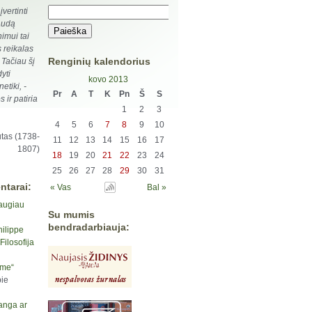
vertinti
naudą
imui tai
s reikalas
Renginių kalendorius
 Tačiau šį
yti
kovo 2013
etiki, -
Pr
A
T
K
Pn
Š
S
s ir patiria
1
2
3
4
5
6
7
8
9
10
tas (1738-
11
12
13
14
15
16
17
1807)
18
19
20
21
22
23
24
25
26
27
28
29
30
31
ntarai:
« Vas
Bal »
augiau
Su mumis
bendradarbiauja:
hilippe
ilosofija
yme“
ie
anga ar