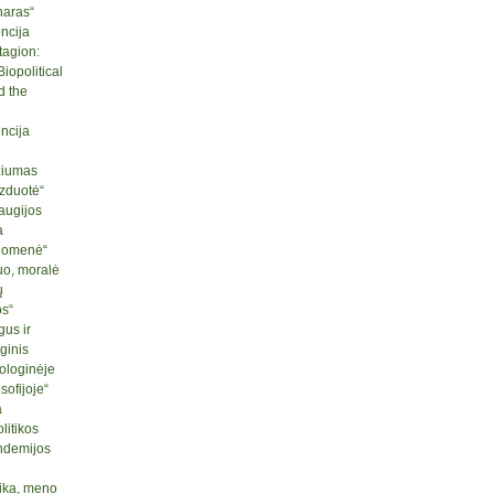
naras“
ncija
tagion:
iopolitical
d the
ncija
ziumas
izduotė“
raugijos
a
ruomenė“
uo, moralė
ų
os“
us ir
ginis
ologinėje
sofijoje“
a
litikos
ndemijos
tika, meno