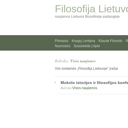
Filosofija Lietuv
naujienos Lietuvos filosofinėje padangėje
Pirmasis
Knygų Lentyna
Klausk Filosofo
R
Nuorodos
Susisiekite | Apie
Rubrika:
Visos naujienos
Visi svetainės „Filosofija Lietuvoje“ įrašai
Mokslo istorijos ir filosofijos konf
Rubrika
.
Visos naujienos