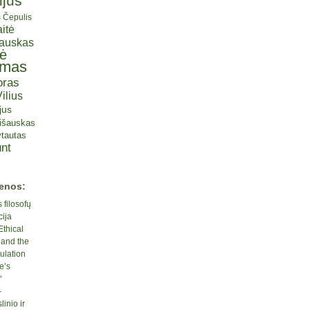
ijus
s Čepulis
itė
iauskas
tė
omas
oras
ilius
jus
lišauskas
tautas
nt
ienos:
 filosofų
cija
Ethical
 and the
ulation
e’s
“
-
inio ir