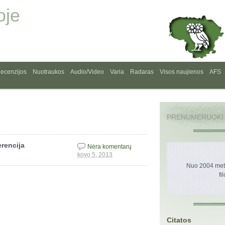
oje
ecenzijos
Nuotraukos
Audio/Video
Varia
Radaras
Visos naujienos
AFS
PRENUMERUOKI
erencija
Nėra komentarų
kovo 5, 2013
Nuo 2004 metų
fi
Citatos