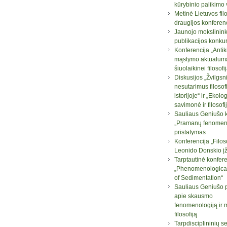
kūrybinio palikimo
Metinė Lietuvos fil
draugijos konferen
Jaunojo mokslinin
publikacijos konku
Konferencija „Antik
mąstymo aktualum
šiuolaikinei filosofij
Diskusijos „Žvilgsni
nesutarimus filosof
istorijoje“ ir „Ekolo
savimonė ir filosofi
Sauliaus Geniušo 
„Pramanų fenomeno
pristatymas
Konferencija „Filos
Leonido Donskio į
Tarptautinė konfere
„Phenomenologica
of Sedimentation“
Sauliaus Geniušo 
apie skausmo
fenomenologiją ir 
filosofiją
Tarpdisciplininių 