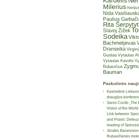
Kardelis
Ner
Milerius
Neriju
Nida Vasiliauska
Paulius Garbač
Rita Šerpyty
T
Slavoj Žižek
Sodeika
Vikt
Bachmetjevas
V
Dranseika
Virgini
Gustas
Vytautas A
Vytautas Kavolis
Vy
Zygmu
Rubavičius
Bauman
Paskutinės nauj
Kasmetinė Lietuvos
draugijos konferen
Saros Cocito „The 
Vision of the World
Link between Spec
and Praxis: Deleuz
reading of Spinoza
Jūratės Baranovos
Rubavičienės moksl