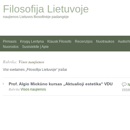
Filosofija Lietuvoje
naujienos Lietuvos filosofinėje padangėje
Pirmasis
Knygų Lentyna
Klausk Filosofo
Recenzijos
Nuotraukos
Audio/
Nuorodos
Susisiekite | Apie
Rubrika:
Visos naujienos
Visi svetainės „Filosofija Lietuvoje“ įrašai
Prof. Algio Mickūno kursas „Aktualioji estetika“ VDU
N
Rubrika
.
Visos naujienos
vasa