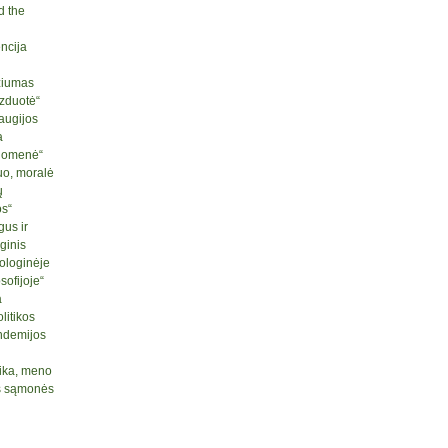
d the
ncija
ziumas
izduotė“
raugijos
a
ruomenė“
uo, moralė
ų
os“
us ir
ginis
ologinėje
sofijoje“
a
litikos
ndemijos
tika, meno
nės sąmonės