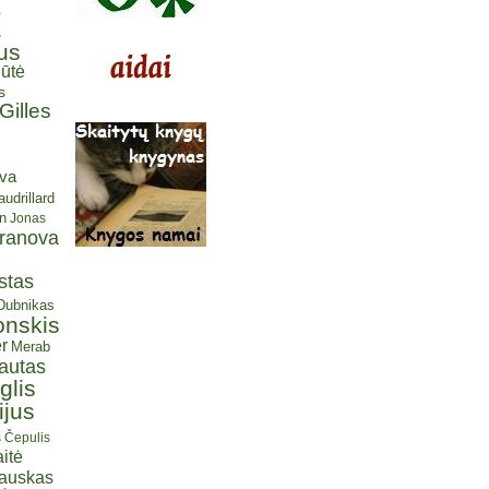
ė
s
us
ūtė
s
Gilles
eva
udrillard
n
Jonas
aranova
stas
 Dubnikas
onskis
r
Merab
autas
glis
ijus
s Čepulis
itė
iauskas