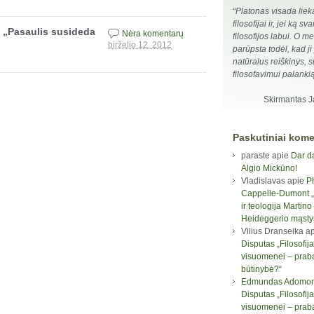
“Platonas visada liek
filosofijai ir, jei ką sva
e „Pasaulis susideda
Nėra komentarų
filosofijos labui. O m
birželio 12, 2012
parūpsta todėl, kad ji
natūralus reiškinys, s
filosofavimui palanki
Skirmantas 
Paskutiniai kome
paraste
apie
Dar d
Algio Mickūno!
Vladislavas
apie
P
Cappelle-Dumont „F
ir teologija Martino
Heideggerio mąst
Vilius Dranseika
ap
Disputas „Filosofija
visuomenei – prab
būtinybė?“
Edmundas Adomon
Disputas „Filosofija
visuomenei – prab