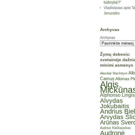
būtinybė?“
Vladislavas
apie
Ta
Jeruzalės
Archyvas
Archyvas
Žymų debesis:
svetainėje dažni
minimi asmenys
Alb
Alasdair MacIntyre
Camus
Albinas P
Algis
Mickūna
Alphonso Lingis
Alvydas
Jokubaitis
Andrius Bie
Arvydas Šli
Arūnas Sverd
Audrius Račkauskas
Audronė