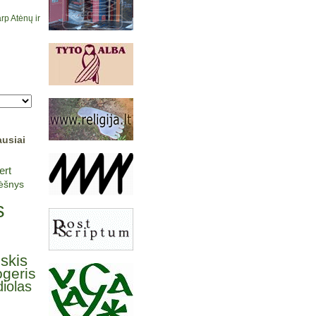
rp Atėnų ir
ausiai
ert
lėšnys
s
lskis
ogeris
iolas