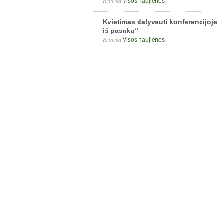
Rubrika
.
Visos naujienos
Kvietimas dalyvauti konferencijoj
iš pasakų“
Rubrika
.
Visos naujienos