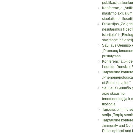
publikacijos konku
Konferencija „Antik
mąstymo aktualum
šiuolaikinei filosofij
Diskusijos „Žvilgsni
nesutarimus filosof
istorijoje“ ir „Ekolo
savimonė ir filosofi
Sauliaus Geniušo 
„Pramanų fenomeno
pristatymas
Konferencija „Filos
Leonido Donskio į
Tarptautinė konfere
„Phenomenologica
of Sedimentation“
Sauliaus Geniušo 
apie skausmo
fenomenologiją ir 
filosofiją
Tarpdisciplininių 
serija „Terpių semi
Tarptautinė konfere
„Immunity and Con
Philosophical and B