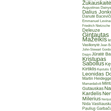
Žukauskait
Augustinas Dainy
Dalius Jonk
Danutė Baceviči
Emmanuel Levina
Friedrich Nietzsche
Deleuze
Gintautas
Mažeikis
I
Vasilionytė
Jean Ba
John-Stewart Gordo
Jūratė B
Dagys
Kristupas
Sabolius
Kę
Kirtiklis
Kęstutis
Leonidas D
Martin Heidegge
Mint
Mamardašvili
Na
Gutauskas
Kardelis
Ner
Milerius
Neriju
Nida Vasiliauska
Paulius Garbač