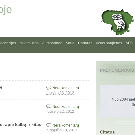
oje
ecenzijos
Nuotraukos
Audio/Video
Varia
Radaras
Visos naujienos
AFS
PRENUMERUOKI
je
Nėra komentarų
rugsėjo 13, 2012
Nuo 2004 metų
fi
Nėra komentarų
rugsėjo 12, 2012
: apie kalbą ir kitas
Nėra komentarų
rugpjūčio 10, 2012
Citatos