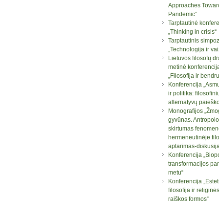
Approaches Towar
Pandemic“
Tarptautinė konfere
„Thinking in crisis“
Tarptautinis simpo
„Technologija ir va
Lietuvos filosofų d
metinė konferencij
„Filosofija ir bend
Konferencija „Asm
ir politika: filosofini
alternatyvų paiešk
Monografijos „Žmog
gyvūnas. Antropolo
skirtumas fenomen
hermeneutinėje filo
aptarimas-diskusij
Konferencija „Biopo
transformacijos pa
metu“
Konferencija „Este
filosofija ir religi
raiškos formos“