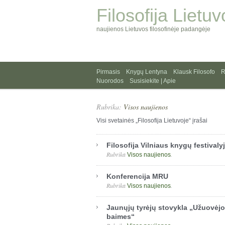
Filosofija Lietuv
naujienos Lietuvos filosofinėje padangėje
Pirmasis
Knygų Lentyna
Klausk Filosofo
R
Nuorodos
Susisiekite | Apie
Rubrika:
Visos naujienos
Visi svetainės „Filosofija Lietuvoje“ įrašai
Filosofija Vilniaus knygų festivaly
Rubrika
.
Visos naujienos
Konferencija MRU
Rubrika
.
Visos naujienos
Jaunųjų tyrėjų stovykla „Užuovėjos
baimes“