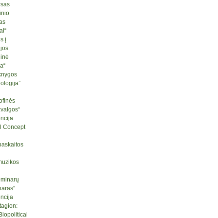
rsas
inio
as
ai“
s į
ijos
ginė
ja“
knygos
logija”
ofinės
žvalgos“
ncija
l Concept
paskaitos
muzikos
seminarų
naras“
ncija
tagion:
iopolitical