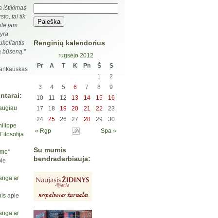
a ištikimas
rsto, tai tik
eilė jam
 yra
Renginių kalendorius
ukeliantis
ą būseną.”
rugsėjo 2012
Pr
A
T
K
Pn
Š
S
Jankauskas
1
2
3
4
5
6
7
8
9
ntarai:
10
11
12
13
14
15
16
augiau
17
18
19
20
21
22
23
24
25
26
27
28
29
30
hilippe
« Rgp
Spa »
ilosofija
Su mumis
yme“
bendradarbiauja:
ie
anga ar
is
apie
anga ar