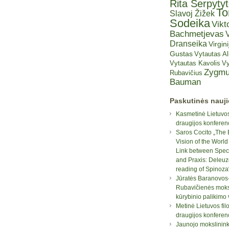
Rita Šerpyty
T
Slavoj Žižek
Sodeika
Vikt
Bachmetjevas
V
Dranseika
Virgini
Gustas
Vytautas A
Vytautas Kavolis
Vy
Zygmu
Rubavičius
Bauman
Paskutinės nauj
Kasmetinė Lietuvos
draugijos konferen
Saros Cocito „The 
Vision of the World
Link between Spec
and Praxis: Deleuz
reading of Spinoza
Jūratės Baranovos
Rubavičienės moksl
kūrybinio palikimo
Metinė Lietuvos fil
draugijos konferen
Jaunojo mokslinin