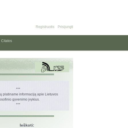
Registruotis
Prisijungti
Citatos
***
 platiname informaciją apie Lietuvos
losofinio gyvenimo įvykius.
***
Ieškoti: