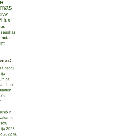
tė
omas
oras
ilius
jus
lišauskas
tautas
nt
ienos:
 filosofų
cija
Ethical
 and the
ulation
e’s
“
-
inio ir
 vakaras
osofų
cija 2023
ko 2022 m.