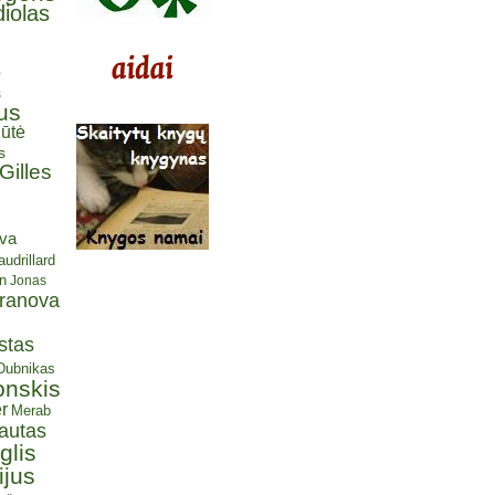
iolas
ė
s
us
ūtė
s
Gilles
eva
udrillard
n
Jonas
aranova
stas
 Dubnikas
onskis
r
Merab
autas
glis
ijus