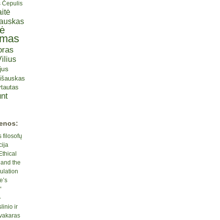
s Čepulis
itė
iauskas
tė
omas
oras
ilius
jus
lišauskas
tautas
nt
ienos:
 filosofų
cija
Ethical
 and the
ulation
e’s
“
-
inio ir
 vakaras