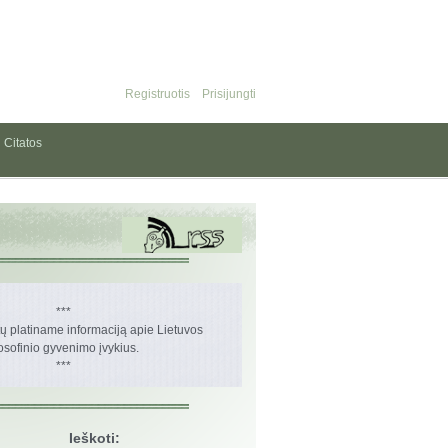
Registruotis
Prisijungti
Citatos
***
 platiname informaciją apie Lietuvos
losofinio gyvenimo įvykius.
***
Ieškoti: