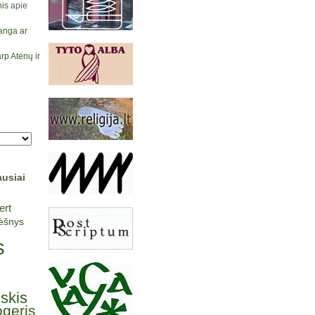
is
apie
anga ar
rp Atėnų ir
ausiai
ert
lėšnys
s
lskis
ogeris