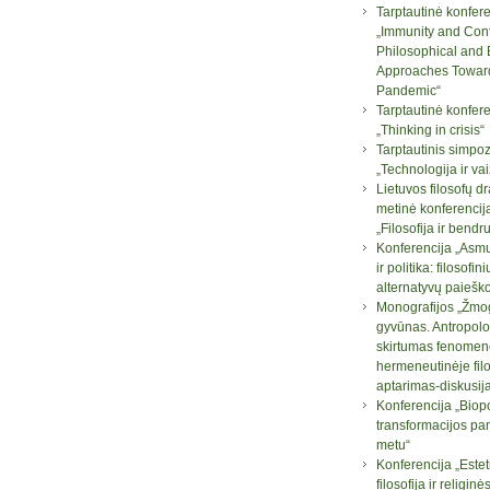
Tarptautinė konfere
„Immunity and Con
Philosophical and B
Approaches Towar
Pandemic“
Tarptautinė konfere
„Thinking in crisis“
Tarptautinis simpo
„Technologija ir va
Lietuvos filosofų d
metinė konferencij
„Filosofija ir bend
Konferencija „Asm
ir politika: filosofini
alternatyvų paiešk
Monografijos „Žmog
gyvūnas. Antropolo
skirtumas fenomen
hermeneutinėje filo
aptarimas-diskusij
Konferencija „Biopo
transformacijos pa
metu“
Konferencija „Este
filosofija ir religi