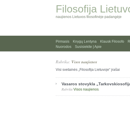
Filosofija Lietuv
naujienos Lietuvos filosofinėje padangėje
Pirmasis
Knygų Lentyna
Klausk Filosofo
R
Nuorodos
Susisiekite | Apie
Rubrika:
Visos naujienos
Visi svetainės „Filosofija Lietuvoje“ įrašai
Vasaros stovykla „Tarkovskiosofij
Rubrika
.
Visos naujienos