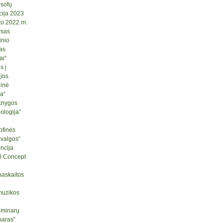
osofų
cija 2023
ko 2022 m.
rsas
inio
as
ai“
s į
ijos
ginė
ja“
knygos
logija”
ofinės
žvalgos“
ncija
l Concept
paskaitos
muzikos
seminarų
naras“