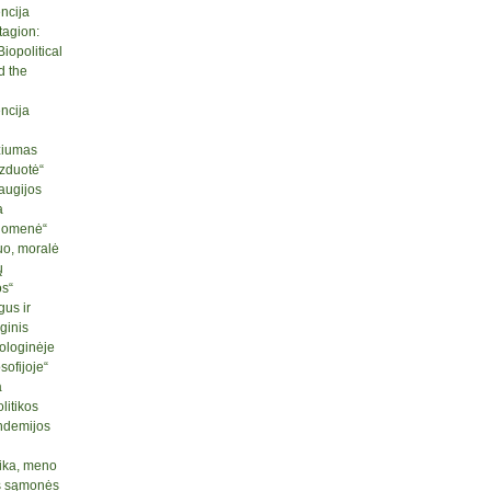
ncija
tagion:
iopolitical
d the
ncija
ziumas
izduotė“
raugijos
a
ruomenė“
uo, moralė
ų
os“
us ir
ginis
ologinėje
sofijoje“
a
litikos
ndemijos
tika, meno
nės sąmonės