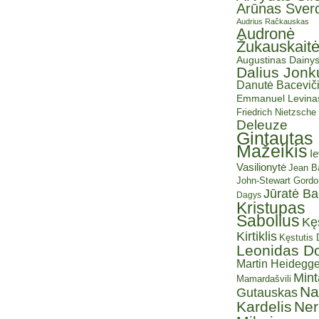
Arūnas Sverd
Audrius Račkauskas
Audronė
Žukauskait
Augustinas Dainy
Dalius Jonk
Danutė Baceviči
Emmanuel Levina
Friedrich Nietzsche
Deleuze
Gintautas
Mažeikis
I
Vasilionytė
Jean Ba
John-Stewart Gordo
Jūratė B
Dagys
Kristupas
Sabolius
Kę
Kirtiklis
Kęstutis
Leonidas D
Martin Heidegge
Mint
Mamardašvili
Na
Gutauskas
Kardelis
Ner