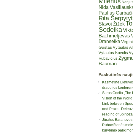
Milerius
Neriju
Nida Vasiliauska
Paulius Garbač
Rita Šerpyty
T
Slavoj Žižek
Sodeika
Vikt
Bachmetjevas
V
Dranseika
Virgini
Gustas
Vytautas A
Vytautas Kavolis
Vy
Zygmu
Rubavičius
Bauman
Paskutinės nauj
Kasmetinė Lietuvos
draugijos konferen
Saros Cocito „The 
Vision of the World
Link between Spec
and Praxis: Deleuz
reading of Spinoza
Jūratės Baranovos
Rubavičienės moksl
kūrybinio palikimo