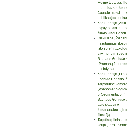
Metinė Lietuvos fil
draugijos konferen
Jaunojo mokslinin
publikacijos konku
Konferencija „Antik
mąstymo aktualum
šiuolaikinei filosofij
Diskusijos „Žvilgsni
nesutarimus filosof
istorijoje“ ir „Ekolo
savimonė ir filosofi
Sauliaus Geniušo 
„Pramanų fenomeno
pristatymas
Konferencija „Filos
Leonido Donskio į
Tarptautinė konfere
„Phenomenologica
of Sedimentation“
Sauliaus Geniušo 
apie skausmo
fenomenologiją ir 
filosofiją
Tarpdisciplininių 
serija „Terpių semi