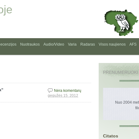
oje
ecenzijos
Nuotraukos
Audio/Video
Varia
Radaras
Visos naujienos
AFS
PRENUMERUOKI
a“
Nėra komentarų
gegužės 15, 2012
Nuo 2004 metų
fi
Citatos