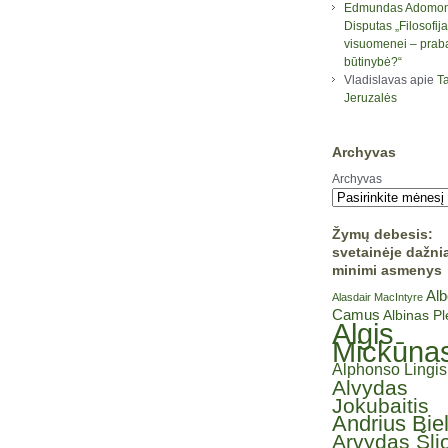
Edmundas Adomon
Disputas „Filosofija
visuomenei – prab
būtinybė?“
Vladislavas
apie
Ta
Jeruzalės
Archyvas
Archyvas
Žymų debesis:
svetainėje dažni
minimi asmenys
Alb
Alasdair MacIntyre
Camus
Albinas P
Algis
Mickūna
Alphonso Lingis
Alvydas
Jokubaitis
Andrius Bie
Arvydas Šli