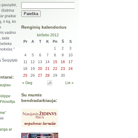
a gausybė,
 išsitrina
dar graikai
, ir ką, ko
Renginių kalendorius
a.
is vadino
birželio 2012
, tada
Pr
A
T
K
Pn
Š
S
belieka
1
2
3
 mokslas.”
4
5
6
7
8
9
10
a Šerpytytė
11
12
13
14
15
16
17
18
19
20
21
22
23
24
25
26
27
28
29
30
ntarai:
« Geg
Lie »
augiau
Su mumis
hilippe
bendradarbiauja:
ilosofija
yme“
ie
anga ar