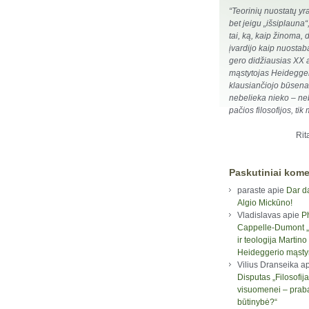
“Teorinių nuostatų yr
bet jeigu „išsiplauna“,
tai, ką, kaip žinoma, 
įvardijo kaip nuostabą
gero didžiausias XX 
mąstytojas Heidegger
klausiančiojo būsena
nebelieka nieko – ne
pačios filosofijos, tik
Rit
Paskutiniai kome
paraste
apie
Dar d
Algio Mickūno!
Vladislavas
apie
P
Cappelle-Dumont „F
ir teologija Martino
Heideggerio mąst
Vilius Dranseika
ap
Disputas „Filosofija
visuomenei – prab
būtinybė?“