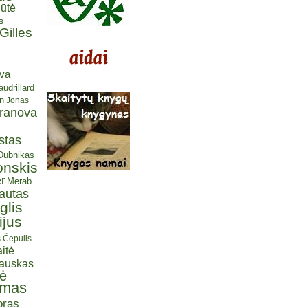
ūtė
s
Gilles
eva
udrillard
n
Jonas
aranova
stas
 Dubnikas
onskis
r
Merab
autas
glis
ijus
s Čepulis
itė
iauskas
tė
omas
oras