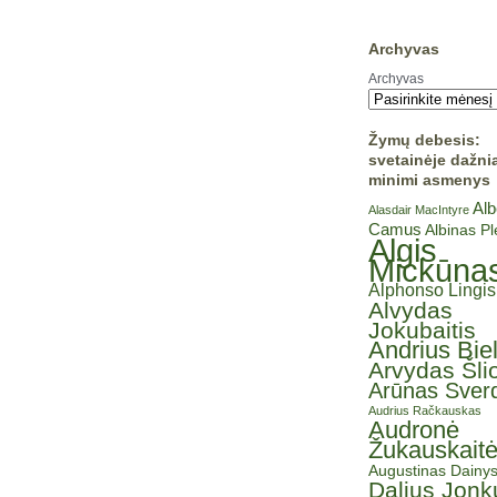
Archyvas
Archyvas
Žymų debesis:
svetainėje dažni
minimi asmenys
Alb
Alasdair MacIntyre
Camus
Albinas P
Algis
Mickūna
Alphonso Lingis
Alvydas
Jokubaitis
Andrius Bie
Arvydas Šli
Arūnas Sverd
Audrius Račkauskas
Audronė
Žukauskait
Augustinas Dainy
Dalius Jonk