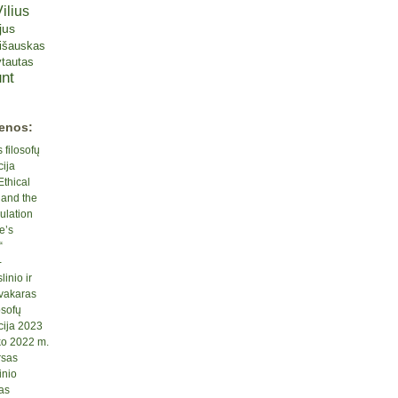
ilius
jus
lišauskas
tautas
nt
ienos:
 filosofų
cija
Ethical
 and the
ulation
e’s
“
-
inio ir
 vakaras
osofų
cija 2023
ko 2022 m.
rsas
inio
as