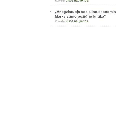
Rubrika
.
Visos naujienos
„Ar egzistuoja socialinė-ekonomin
Marksistinio požiūrio kritika“
Rubrika
.
Visos naujienos