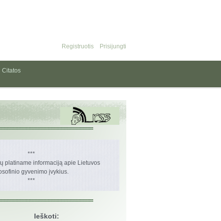
Registruotis
Prisijungti
Citatos
***
 platiname informaciją apie Lietuvos
losofinio gyvenimo įvykius.
***
Ieškoti: