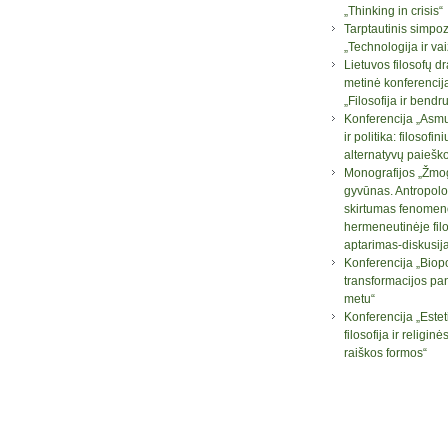
„Thinking in crisis“
Tarptautinis simpo
„Technologija ir va
Lietuvos filosofų d
metinė konferencij
„Filosofija ir bend
Konferencija „Asm
ir politika: filosofini
alternatyvų paiešk
Monografijos „Žmog
gyvūnas. Antropolo
skirtumas fenomen
hermeneutinėje filo
aptarimas-diskusij
Konferencija „Biopo
transformacijos pa
metu“
Konferencija „Este
filosofija ir religi
raiškos formos“