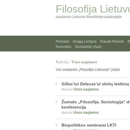
Filosofija Lietuv
naujienos Lietuvos filosofinėje padangėje
Pirmasis
Knygų Lentyna
Klausk Filosofo
R
Nuorodos
Susisiekite | Apie
Rubrika:
Visos naujienos
Visi svetainės „Filosofija Lietuvoje“ įrašai
Gilles’iui Deleuze’ui skirtų leidini
Rubrika
.
Visos naujienos
Žurnalo „Filosofija. Sociologija“ 
konferencija
Rubrika
.
Visos naujienos
Biopolitikos seminarai LKTI