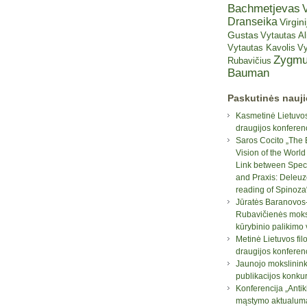
Bachmetjevas
V
Dranseika
Virgini
Gustas
Vytautas A
Vytautas Kavolis
Vy
Zygmu
Rubavičius
Bauman
Paskutinės nauj
Kasmetinė Lietuvos
draugijos konferen
Saros Cocito „The 
Vision of the World
Link between Spec
and Praxis: Deleuz
reading of Spinoza
Jūratės Baranovos
Rubavičienės moksl
kūrybinio palikimo
Metinė Lietuvos fil
draugijos konferen
Jaunojo mokslinin
publikacijos konku
Konferencija „Antik
mąstymo aktualum