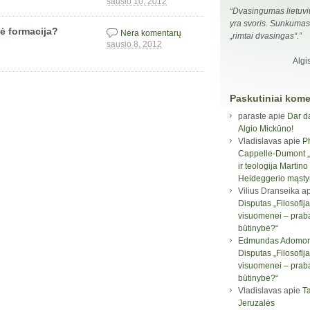
sausio 10, 2012
“Dvasingumas lietuviu
yra svoris. Sunkumas.
ė formacija?
Nėra komentarų
„rimtai dvasingas“.”
sausio 8, 2012
Algi
Paskutiniai kome
paraste
apie
Dar d
Algio Mickūno!
Vladislavas
apie
P
Cappelle-Dumont „F
ir teologija Martino
Heideggerio mąst
Vilius Dranseika
ap
Disputas „Filosofija
visuomenei – prab
būtinybė?“
Edmundas Adomon
Disputas „Filosofija
visuomenei – prab
būtinybė?“
Vladislavas
apie
Ta
Jeruzalės