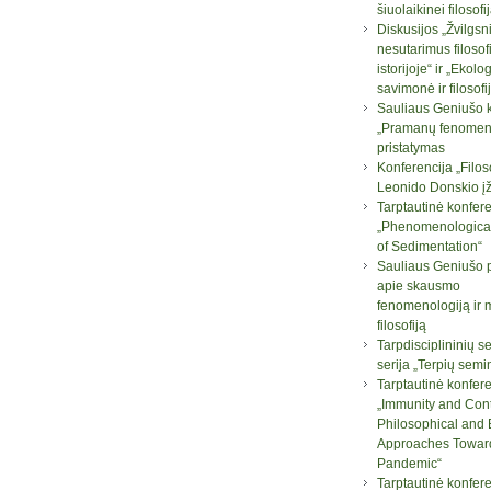
šiuolaikinei filosofij
Diskusijos „Žvilgsni
nesutarimus filosof
istorijoje“ ir „Ekolo
savimonė ir filosofi
Sauliaus Geniušo 
„Pramanų fenomeno
pristatymas
Konferencija „Filos
Leonido Donskio į
Tarptautinė konfere
„Phenomenologica
of Sedimentation“
Sauliaus Geniušo 
apie skausmo
fenomenologiją ir 
filosofiją
Tarpdisciplininių 
serija „Terpių semi
Tarptautinė konfere
„Immunity and Con
Philosophical and B
Approaches Towar
Pandemic“
Tarptautinė konfere