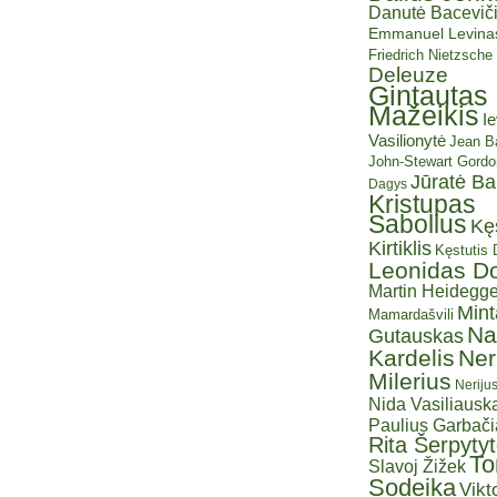
Danutė Baceviči
Emmanuel Levina
Friedrich Nietzsche
Deleuze
Gintautas
Mažeikis
I
Vasilionytė
Jean Ba
John-Stewart Gordo
Jūratė B
Dagys
Kristupas
Sabolius
Kę
Kirtiklis
Kęstutis
Leonidas D
Martin Heidegge
Mint
Mamardašvili
Na
Gutauskas
Kardelis
Ner
Milerius
Neriju
Nida Vasiliauska
Paulius Garbač
Rita Šerpyty
T
Slavoj Žižek
Sodeika
Vikt