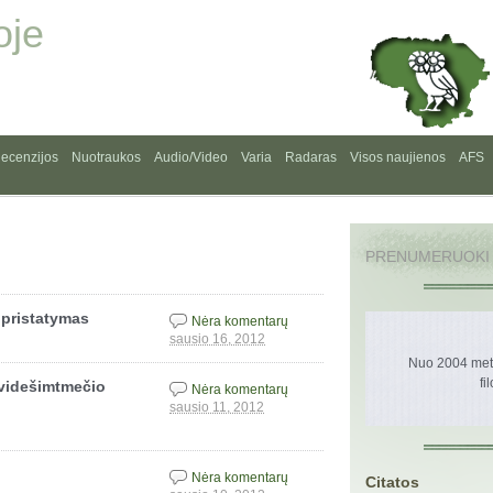
oje
ecenzijos
Nuotraukos
Audio/Video
Varia
Radaras
Visos naujienos
AFS
PRENUMERUOKI
ų pristatymas
Nėra komentarų
sausio 16, 2012
Nuo 2004 metų
fi
dvidešimtmečio
Nėra komentarų
sausio 11, 2012
Nėra komentarų
Citatos