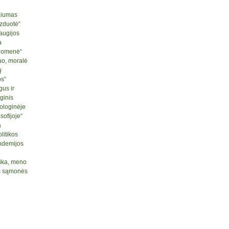
ziumas
izduotė“
raugijos
a
ruomenė“
uo, moralė
ų
os“
us ir
ginis
ologinėje
sofijoje“
a
litikos
ndemijos
tika, meno
nės sąmonės