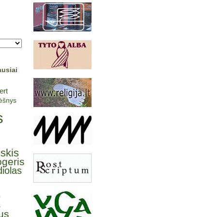
ausiai
ert
lėšnys
s
lskis
ogeris
iolas
ė
s
us