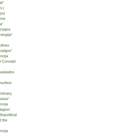
ai“
s į
ijos
ginė
ja“
knygos
logija”
ofinės
žvalgos“
ncija
l Concept
paskaitos
muzikos
seminarų
naras“
ncija
tagion:
iopolitical
d the
ncija