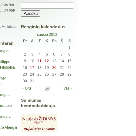
i vis dar
 Turi būti
Renginių kalendorius
s Mickūnas
sausio 2012
Pr
A
T
K
Pn
Š
S
ntarai:
1
augiau
2
3
4
5
6
7
8
9
10
11
12
13
14
15
hilippe
ilosofija
16
17
18
19
20
21
22
23
24
25
26
27
28
29
yme“
30
31
ie
« Gru
Vas »
anga ar
Su mumis
bendradarbiauja:
is
apie
anga ar
rp Atėnų ir