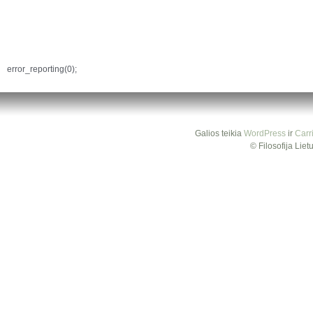
error_reporting(0);
Galios teikia
WordPress
ir
Carr
© Filosofija Lie