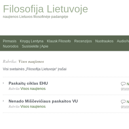
Filosofija Lietuvoje
naujienos Lietuvos filosofinėje padangėje
Pirmasis
Knygų Lentyna
Klausk Filosofo
Recenzijos
Nuotraukos
Audio/
Nuorodos
Susisiekite | Apie
Rubrika:
Visos naujienos
Visi svetainės „Filosofija Lietuvoje“ įrašai
Paskaitų ciklas EHU
N
Rubrika
.
Visos naujienos
gruo
Nenado Miščevićiaus paskaitos VU
N
Rubrika
.
Visos naujienos
gruo