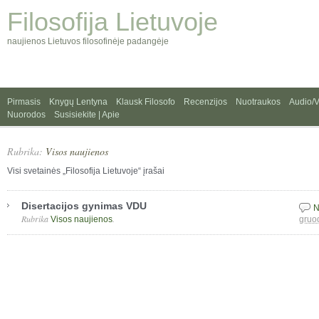
Filosofija Lietuvoje
naujienos Lietuvos filosofinėje padangėje
Pirmasis
Knygų Lentyna
Klausk Filosofo
Recenzijos
Nuotraukos
Audio/
Nuorodos
Susisiekite | Apie
Rubrika:
Visos naujienos
Visi svetainės „Filosofija Lietuvoje“ įrašai
Disertacijos gynimas VDU
N
Rubrika
.
Visos naujienos
gruo