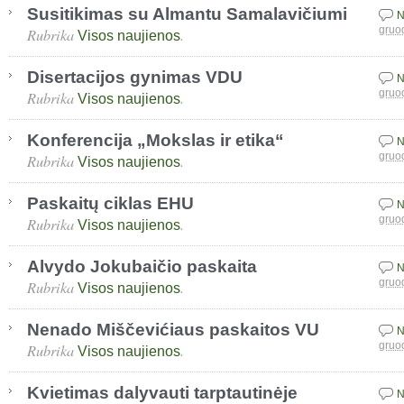
Susitikimas su Almantu Samalavičiumi
N
Rubrika
.
gruo
Visos naujienos
Disertacijos gynimas VDU
N
Rubrika
.
gruo
Visos naujienos
Konferencija „Mokslas ir etika“
N
Rubrika
.
gruo
Visos naujienos
Paskaitų ciklas EHU
N
Rubrika
.
gruo
Visos naujienos
Alvydo Jokubaičio paskaita
N
Rubrika
.
gruo
Visos naujienos
Nenado Miščevićiaus paskaitos VU
N
Rubrika
.
gruo
Visos naujienos
Kvietimas dalyvauti tarptautinėje
N