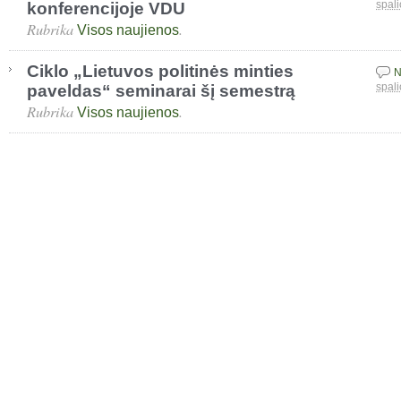
konferencijoje VDU
spali
Rubrika
.
Visos naujienos
Ciklo „Lietuvos politinės minties
N
paveldas“ seminarai šį semestrą
spali
Rubrika
.
Visos naujienos