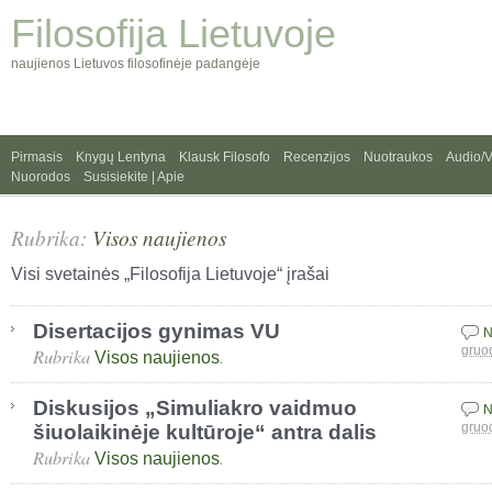
Filosofija Lietuvoje
naujienos Lietuvos filosofinėje padangėje
Pirmasis
Knygų Lentyna
Klausk Filosofo
Recenzijos
Nuotraukos
Audio/
Nuorodos
Susisiekite | Apie
Rubrika:
Visos naujienos
Visi svetainės „Filosofija Lietuvoje“ įrašai
Disertacijos gynimas VU
N
Rubrika
.
gruo
Visos naujienos
Diskusijos „Simuliakro vaidmuo
N
šiuolaikinėje kultūroje“ antra dalis
gruo
Rubrika
.
Visos naujienos