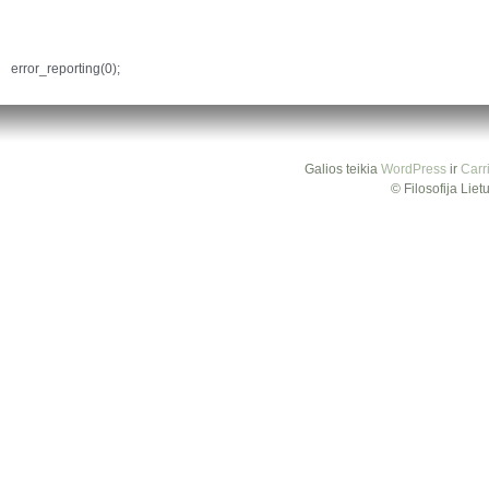
error_reporting(0);
Galios teikia
WordPress
ir
Carr
© Filosofija Lie