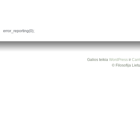
error_reporting(0);
Galios teikia
WordPress
ir
Carr
© Filosofija Lie