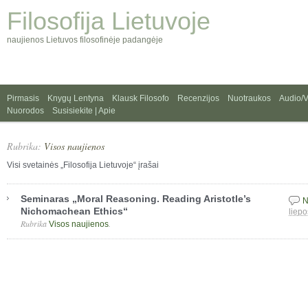
Filosofija Lietuvoje
naujienos Lietuvos filosofinėje padangėje
Pirmasis
Knygų Lentyna
Klausk Filosofo
Recenzijos
Nuotraukos
Audio/
Nuorodos
Susisiekite | Apie
Rubrika:
Visos naujienos
Visi svetainės „Filosofija Lietuvoje“ įrašai
Seminaras „Moral Reasoning. Reading Aristotle’s
N
Nichomachean Ethics“
liepo
Rubrika
.
Visos naujienos