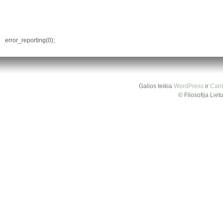
error_reporting(0);
Galios teikia
WordPress
ir
Carr
© Filosofija Lie