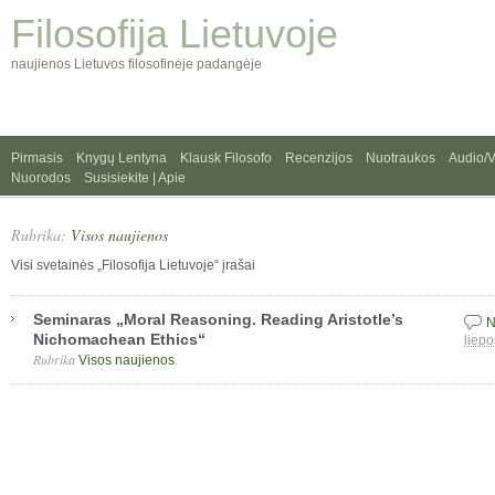
Filosofija Lietuvoje
naujienos Lietuvos filosofinėje padangėje
Pirmasis
Knygų Lentyna
Klausk Filosofo
Recenzijos
Nuotraukos
Audio/
Nuorodos
Susisiekite | Apie
Rubrika:
Visos naujienos
Visi svetainės „Filosofija Lietuvoje“ įrašai
Seminaras „Moral Reasoning. Reading Aristotle’s
N
Nichomachean Ethics“
liepo
Rubrika
.
Visos naujienos