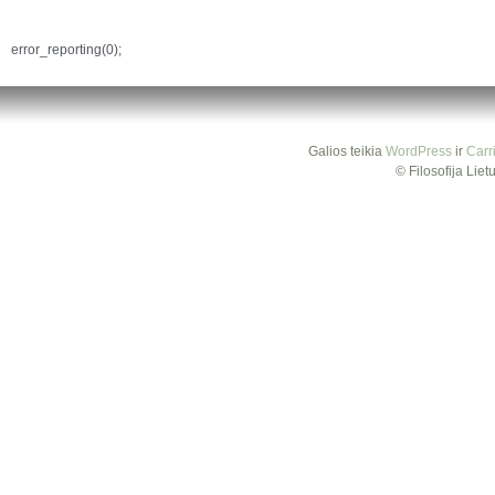
error_reporting(0);
Galios teikia
WordPress
ir
Carr
© Filosofija Lie