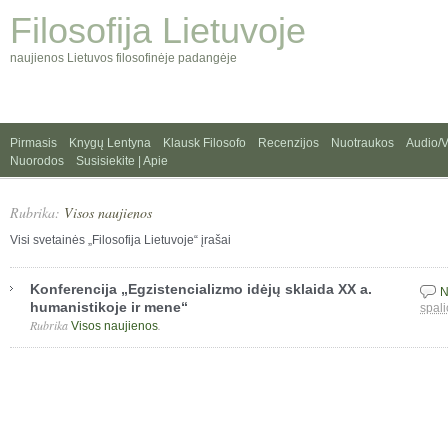
Filosofija Lietuvoje
naujienos Lietuvos filosofinėje padangėje
Pirmasis
Knygų Lentyna
Klausk Filosofo
Recenzijos
Nuotraukos
Audio/
Nuorodos
Susisiekite | Apie
Rubrika:
Visos naujienos
Visi svetainės „Filosofija Lietuvoje“ įrašai
Konferencija „Egzistencializmo idėjų sklaida XX a.
N
humanistikoje ir mene“
spali
Rubrika
.
Visos naujienos