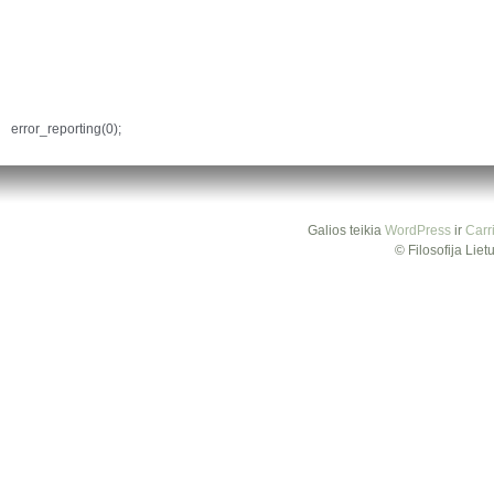
error_reporting(0);
Galios teikia
WordPress
ir
Carr
© Filosofija Lie