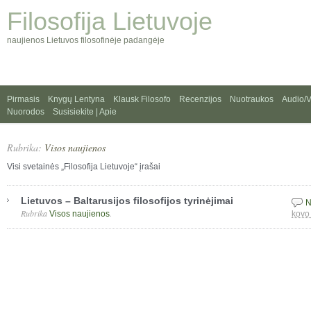
Filosofija Lietuvoje
naujienos Lietuvos filosofinėje padangėje
Pirmasis
Knygų Lentyna
Klausk Filosofo
Recenzijos
Nuotraukos
Audio/
Nuorodos
Susisiekite | Apie
Rubrika:
Visos naujienos
Visi svetainės „Filosofija Lietuvoje“ įrašai
Lietuvos – Baltarusijos filosofijos tyrinėjimai
N
Rubrika
.
Visos naujienos
kovo