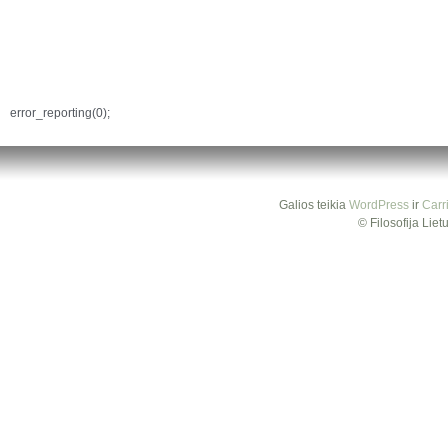
error_reporting(0);
Galios teikia
WordPress
ir
Carr
© Filosofija Lie