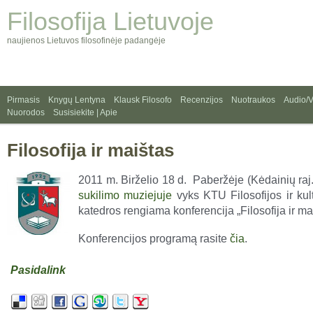
Filosofija Lietuvoje
naujienos Lietuvos filosofinėje padangėje
Pirmasis
Knygų Lentyna
Klausk Filosofo
Recenzijos
Nuotraukos
Audio/
Nuorodos
Susisiekite | Apie
Filosofija ir maištas
2011 m. Birželio 18 d. Paberžėje (Kėdainių raj
sukilimo muziejuje
vyks KTU Filosofijos ir kult
katedros rengiama konferencija „Filosofija ir ma
Konferencijos programą rasite
čia
.
Pasidalink