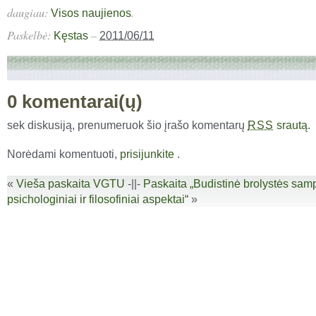
daugiau:
.
Visos naujienos
Paskelbė:
–
Kęstas
2011/06/11
0 komentarai(ų)
sek diskusiją, prenumeruok šio įrašo komentarų
srautą
.
RSS
Norėdami komentuoti,
prisijunkite
.
«
Vieša paskaita VGTU
-||-
Paskaita „Budistinė brolystės samp
psichologiniai ir filosofiniai aspektai“
»