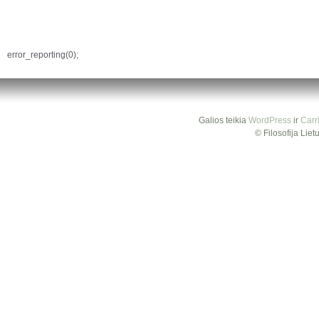
error_reporting(0);
Galios teikia
WordPress
ir
Carr
© Filosofija Lie