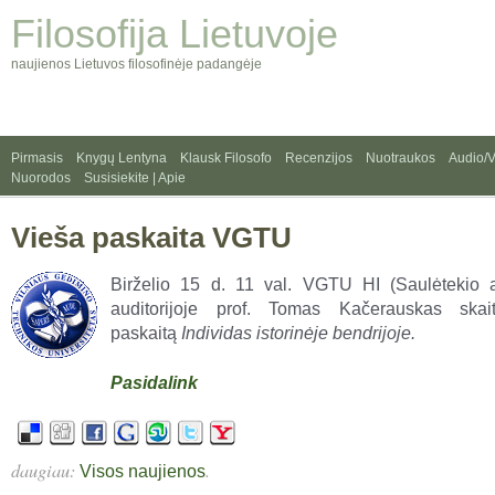
Filosofija Lietuvoje
naujienos Lietuvos filosofinėje padangėje
Pirmasis
Knygų Lentyna
Klausk Filosofo
Recenzijos
Nuotraukos
Audio/
Nuorodos
Susisiekite | Apie
Vieša paskaita VGTU
Birželio 15 d. 11 val. VGTU HI (Saulėtekio 
auditorijoje prof. Tomas Kačerauskas skai
paskaitą
Individas istorinėje bendrijoje.
Pasidalink
daugiau:
.
Visos naujienos