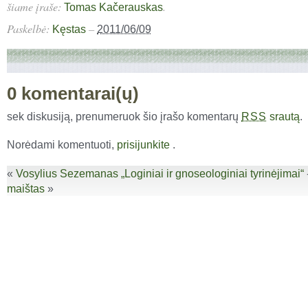
šiame įraše:
.
Tomas Kačerauskas
Paskelbė:
–
Kęstas
2011/06/09
0 komentarai(ų)
sek diskusiją, prenumeruok šio įrašo komentarų
srautą
.
RSS
Norėdami komentuoti,
prisijunkite
.
«
Vosylius Sezemanas „Loginiai ir gnoseologiniai tyrinėjimai“
maištas
»