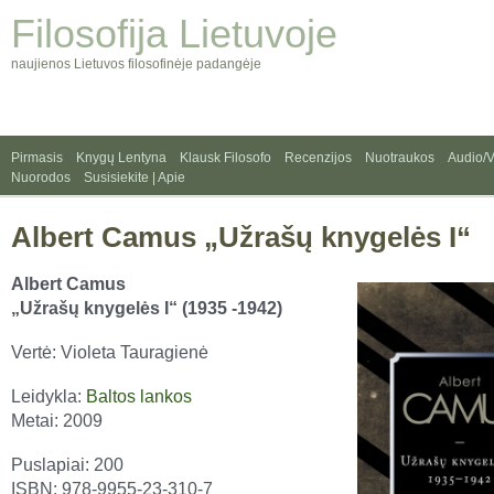
Filosofija Lietuvoje
naujienos Lietuvos filosofinėje padangėje
Pirmasis
Knygų Lentyna
Klausk Filosofo
Recenzijos
Nuotraukos
Audio/
Nuorodos
Susisiekite | Apie
Albert Camus „Užrašų knygelės I“
Albert Camus
„Užrašų knygelės I“ (1935 -1942)
Vertė: Violeta Tauragienė
Leidykla:
Baltos lankos
Metai: 2009
Puslapiai: 200
ISBN: 978-9955-23-310-7