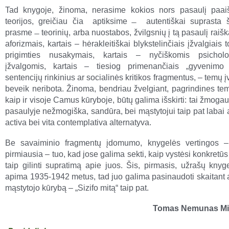
Tad knygoje, žinoma, nerasime kokios nors pasaulį paai
teorijos, greičiau čia aptiksime ̶ autentiškai suprasta 
prasme ̶ teorinių, arba nuostabos, žvilgsnių į tą pasaulį raiš
aforizmais, kartais – hėrakleitiškai blykstelinčiais įžvalgiais 
prigimties nusakymais, kartais – nyčiškomis psicholog
įžvalgomis, kartais – tiesiog primenančiais „gyvenimo 
sentencijų rinkinius ar socialinės kritikos fragmentus, – temų į
beveik neribota. Žinoma, bendriau žvelgiant, pagrindines tem
kaip ir visoje Camus kūryboje, būtų galima išskirti: tai žmogaus
pasaulyje nežmogiška, sandūra, bei mąstytojui taip pat labai a
activa bei vita contemplativa alternatyva.
Be savaiminio fragmentų įdomumo, knygelės vertingos – 
pirmiausia – tuo, kad jose galima sekti, kaip vystėsi konkretūs k
taip gilinti supratimą apie juos. Šis, pirmasis, užrašų knyg
apima 1935-1942 metus, tad juo galima pasinaudoti skaitant 
mąstytojo kūrybą – „Sizifo mitą“ taip pat.
Tomas Nemunas Mi