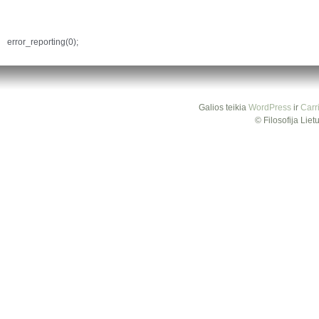
error_reporting(0);
Galios teikia
WordPress
ir
Carr
© Filosofija Lie