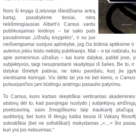
Nors ši knyga (Lietuvoje išleidžiama antrą
kartą), pasakykime tiesiai, nėra
reikšmingiausias Albert‘o Camus vardu
publikuojamas leidinys – tai sako pats
pavadinimas „Užrašų knygelės“, ir su juo
neišvengiamai susijusi aplinkybė, jog čia būtinai aptiksime ir 
autorius jokiu būdu nebūtų publikavęs. Mat – o tai natūralu, 
apie asmeninius užrašus – kai kurie dalykai, palikti jose, y
subjektyvūs, taigi nesuprantami skaitytojui iš šalies. Be to, ir
dalykai išmėtyti pabirai, ne tokiu pavidalu, kurį jie įgyt
vientisame kūrinyje. Vis dėlto tai yra ne bet kieno, o
Camu
pulsuojančios jam būdingu aistringu pasaulio patyrimu.
To Camus, kuris kartais skeptiškai vertinamas akademinės f
atstovų dėl to, kad pavojingai nuslydo į subjektyvų amžinųj
poetizavimą, savo žmogiškumu taip traukiantį plačiąją 
auditoriją; bet kuris iš tikrųjų kalba tiesiai iš Vakarų filosofi
sokratiškai (bet ne sofistiškai!) mokydamas „<…> šio pasaul
kuri yra jos nebuvimas.“