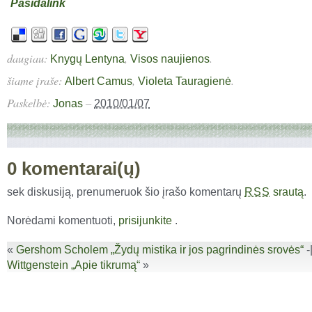
Pasidalink
daugiau:
,
.
Knygų Lentyna
Visos naujienos
šiame įraše:
,
.
Albert Camus
Violeta Tauragienė
Paskelbė:
–
Jonas
2010/01/07
0 komentarai(ų)
sek diskusiją, prenumeruok šio įrašo komentarų
srautą
.
RSS
Norėdami komentuoti,
prisijunkite
.
«
Gershom Scholem „Žydų mistika ir jos pagrindinės srovės“
-
Wittgenstein „Apie tikrumą“
»