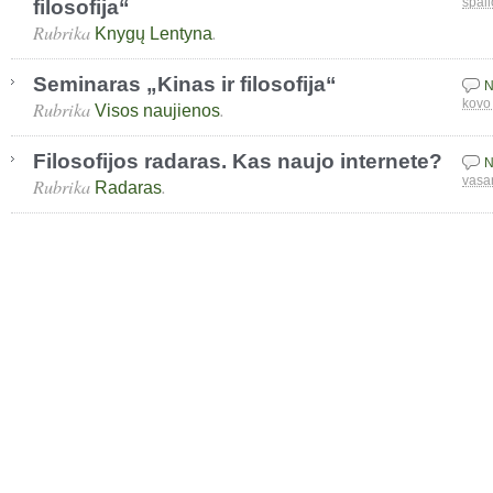
filosofija“
spali
Rubrika
.
Knygų Lentyna
Seminaras „Kinas ir filosofija“
N
Rubrika
.
kovo
Visos naujienos
Filosofijos radaras. Kas naujo internete?
N
Rubrika
.
vasa
Radaras