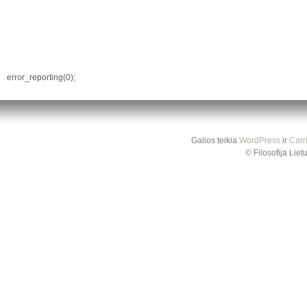
error_reporting(0);
Galios teikia
WordPress
ir
Carr
© Filosofija Lie