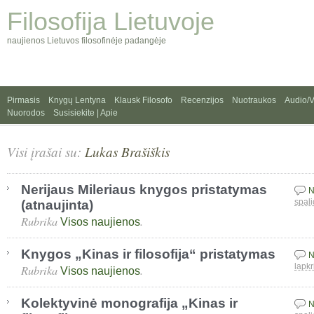
Filosofija Lietuvoje
naujienos Lietuvos filosofinėje padangėje
Pirmasis
Knygų Lentyna
Klausk Filosofo
Recenzijos
Nuotraukos
Audio/
Nuorodos
Susisiekite | Apie
Visi įrašai su:
Lukas Brašiškis
Nerijaus Mileriaus knygos pristatymas
N
(atnaujinta)
spali
Rubrika
.
Visos naujienos
Knygos „Kinas ir filosofija“ pristatymas
N
Rubrika
.
lapkr
Visos naujienos
Kolektyvinė monografija „Kinas ir
N